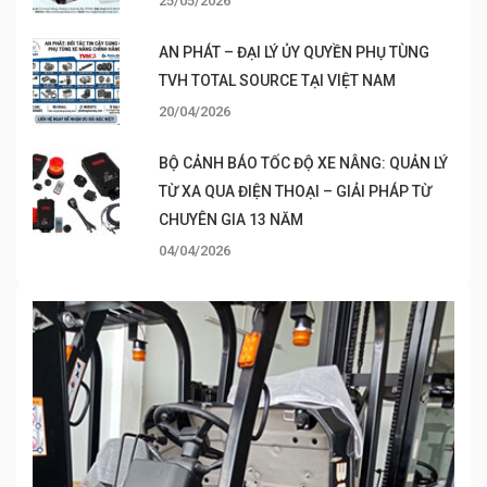
25/05/2026
AN PHÁT – ĐẠI LÝ ỦY QUYỀN PHỤ TÙNG
TVH TOTAL SOURCE TẠI VIỆT NAM
20/04/2026
BỘ CẢNH BÁO TỐC ĐỘ XE NÂNG: QUẢN LÝ
TỪ XA QUA ĐIỆN THOẠI – GIẢI PHÁP TỪ
CHUYÊN GIA 13 NĂM
04/04/2026