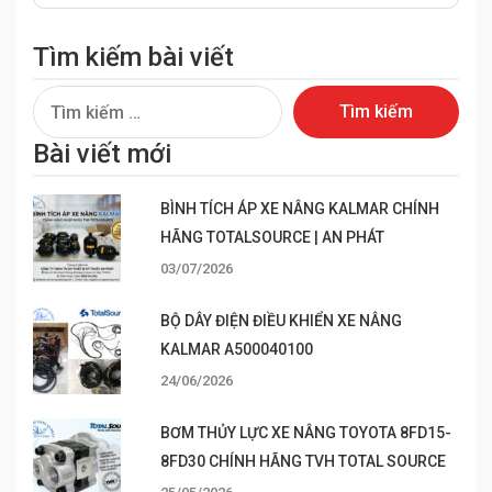
Tìm kiếm bài viết
Tìm
kiếm
Bài viết mới
cho:
BÌNH TÍCH ÁP XE NÂNG KALMAR CHÍNH
HÃNG TOTALSOURCE | AN PHÁT
03/07/2026
BỘ DÂY ĐIỆN ĐIỀU KHIỂN XE NÂNG
KALMAR A500040100
24/06/2026
BƠM THỦY LỰC XE NÂNG TOYOTA 8FD15-
8FD30 CHÍNH HÃNG TVH TOTAL SOURCE