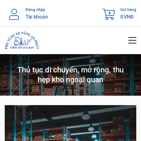
Skip
Đăng nhập
Giỏ hàng
to
Tài khoản
0
VNĐ
content
Thủ tục di chuyển, mở rộng, thu
hẹp kho ngoại quan