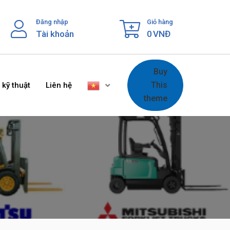
Đăng nhập
Giỏ hàng
Tài khoản
0
VNĐ
Buy
This
 kỹ thuật
Liên hệ
theme