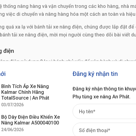
ệ thống nâng hàng và vận chuyển trong các kho hàng, nhà máy
ong việc di chuyển và nâng hàng hóa một cách an toàn và hiệu
 quá xa lạ với bánh tải xe nâng điện, chúng được lắp đặt để 
ánh tải xe nâng điện, mời mọi người cùng theo dõi bài viết dư
g điện
nâng điện sử dụng 2 loại bánh chủ yếu để vận hành và di chuyển.
tích thế nào là bánh tải xe nâng ? Cấu tạo và tính năng của b
mới
Đăng ký nhận tin
hông thể thiếu của xe nâng điện để giúp vận hành trơn tru. Bá
Bình Tích Áp Xe Nâng
Đăng ký nhận thông tin khuy
.
Kalmar Chính Hãng
Phụ tùng xe nâng An Phát.
TotalSource | An Phát
03/07/2026
Bộ Dây Điện Điều Khiển Xe
Nâng Kalmar A500040100
24/06/2026