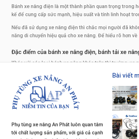
Bánh xe nâng điện là một thành phần quan trọng trong h
kế để cung cấp sức mạnh, hiệu suất và tính linh hoạt tr
Nếu đã sử dụng xe nâng điện thì chắc mọi người đã không
năng di chuyển hiệu quả cho xe nâng. Để hiểu rõ hơn về b
Đặc điểm của bánh xe nâng điện, bánh tải xe nân
Khác với các loại bánh xe nâng khác trên thị trường, xe 
bánh xe nâng điện
, hôm nay chúng tôi sẽ cùng nhau phân 
Bài viết 
Bánh tải xe nâng – phụ tùng hệ thống lái, là một phần k
su để đảm bảo khả năng chịu tải cao và chống mài mòn
Phụ tùng xe nâng An Phát luôn quan tâm
tới chất lượng sản phẩm, với giá cả cạnh