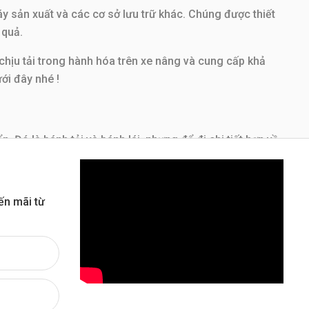
 sản xuất và các cơ sở lưu trữ khác. Chúng được thiết
 quả.
chịu tải trong hành hóa trên xe nâng và cung cấp khả
ới đây nhé !
 Đó là bánh tải và bánh lái, nhưng để đi chi tiết hơn về
ánh tải nhé !
nh tải thường được làm bằng polyurethane, nylon và cao
ến mãi từ