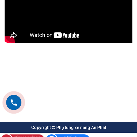
Địa chỉ cung cấp phụ tùng xe nâng uy tín
: An Phát là địa
chỉ cung cấp phụ tùng xe nâng hơn 10 năm kinh nghiệm
dduocj nhiều khách hàng tin tưởng lựa chọn.
Đội ngũ kỹ thuật chuyên nghiệp: Chúng tôi có riêng đội
ngũ kỹ thuật viên chuyên nghiệp được đào tạo từ các
trường kỹ thuật lớn, nhiều kinh nghiệm sửa chữa và bảo
hành cho xe nâng.
Sản phẩm phụ tùng đa dạng
: Chúng tôi cung cấp
phụ
tùng xe nâng
đầy đủ các thương hiệu khác nhau TCM,
Komatsu, Heli, Nissan, Yale, Toyota,… từ lớn đến nhỏ, từ
phổ biến đến ít thấy, từ xe ít tấn đến nhiều tấn và đầy đủ
các chi tiết xe nâng.
Sản phẩm chất lượng cao
: Phụ tùng được chúng tôi cung
cấp là hàng chất lượng cao được nhập khẩu từ TVH
Copyright © Phụ tùng xe nâng An Phát
thương hiệu chuyên cung cấp phụ tùng xe công nghiệp