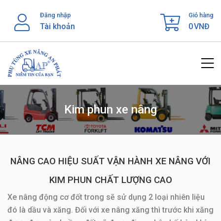
Skip
Đăng nhập
Giỏ hàng
to
Tài khoản
0
VNĐ
content
Kim phun xe nâng
NÂNG CAO HIỆU SUẤT VẬN HÀNH XE NÂNG VỚI
KIM PHUN CHẤT LƯỢNG CAO
Xe nâng động cơ đốt trong sẽ sử dụng 2 loại nhiên liệu
đó là dầu và xăng. Đối với xe nâng xăng thì trước khi xăng