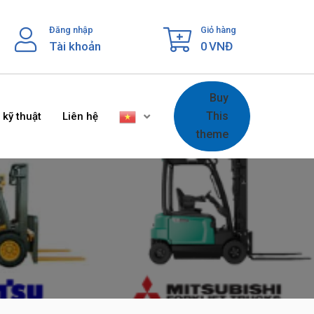
Đăng nhập
Giỏ hàng
Tài khoản
0
VNĐ
Buy
This
 kỹ thuật
Liên hệ
theme