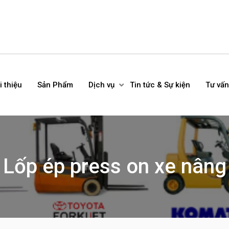
i thiệu
Sản Phẩm
Dịch vụ
Tin tức & Sự kiện
Tư vấn
Lốp ép press on xe nâng