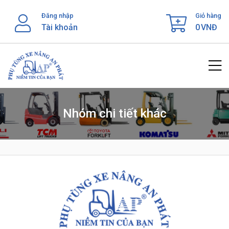
Skip
Đăng nhập
Giỏ hàng
to
Tài khoản
0
VNĐ
content
Nhóm chi tiết khác