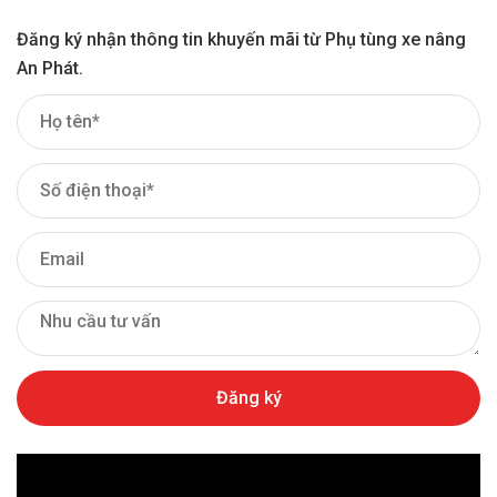
Khái niệm về Joystick xe nâng
Đăng ký nhận thông tin khuyến mãi từ Phụ tùng xe nâng
Joystick xe nâng là thiết bị ngoại vi dạng cần gạt cảm
An Phát.
biến (biến trở hoặc cảm biến Hall effect) được tích hợp
trên bảng điều khiển hoặc tựa tay (armrest) của xe nâng
điện (Reach Truck, Pallet Stacker, Order Picker, xe nâng
điện ngồi lái/đứng lái).
Thay vì sử dụng nhiều cần cơ khí cồng kềnh như xe nâng
dầu truyền thống, tay điều khiển Joystick xe nâng gom
toàn bộ các lệnh vận hành thủy lực và di chuyển vào một
cụm điều khiển duy nhất.
Vai trò kỹ thuật quan trọng
Chuyển đổi tín hiệu: Chuyển thao tác cơ học từ tay tài xế
thành tín hiệu điện tử (mô-đun CAN-bus hoặc tín hiệu
điện áp) gửi về bo mạch điều khiển trung tâm (Controller
ECU).