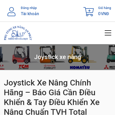
Skip
Đăng nhập
Giỏ hàng
to
Tài khoản
0
VNĐ
content
Joystick xe nâng
Joystick Xe Nâng Chính
Hãng – Báo Giá Cần Điều
Khiển & Tay Điều Khiển Xe
Nâng Chuẩn TVH Total