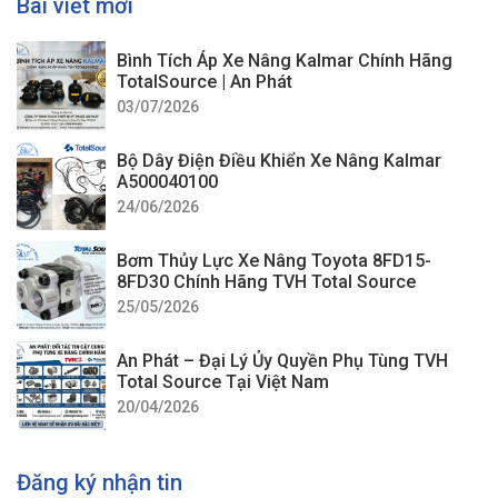
Bài viết mới
Bình Tích Áp Xe Nâng Kalmar Chính Hãng
TotalSource | An Phát
03/07/2026
Bộ Dây Điện Điều Khiển Xe Nâng Kalmar
A500040100
24/06/2026
Bơm Thủy Lực Xe Nâng Toyota 8FD15-
8FD30 Chính Hãng TVH Total Source
25/05/2026
Joystick xe nâng cần điều khiển
An Phát – Đại Lý Ủy Quyền Phụ Tùng TVH
Joystick xe nâng là gì? Vai
Total Source Tại Việt Nam
20/04/2026
trò của tay điều khiển
Joystick trong xe nâng điện
Đăng ký nhận tin