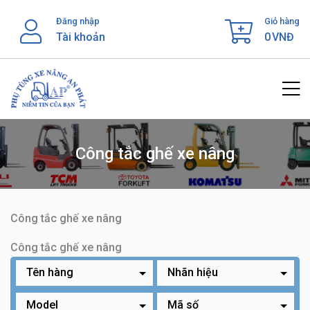
Skip
Đăng nhập
Giỏ hàng
to
Tài khoản
0
VNĐ
content
Công tắc ghế xe nâng
Công tắc ghế xe nâng
Công tắc ghế xe nâng