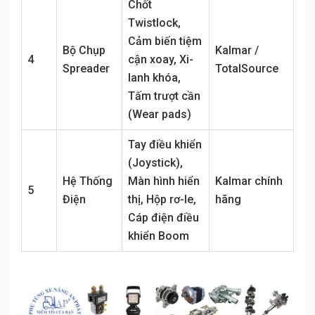
Chốt
Twistlock,
Cảm biến tiệm
Bộ Chụp
Kalmar /
4
cận xoay, Xi-
Spreader
TotalSource
lanh khóa,
Tấm trượt cần
(Wear pads)
Tay điều khiển
(Joystick),
Hệ Thống
Màn hình hiển
Kalmar chính
5
Điện
thị, Hộp rơ-le,
hãng
Cáp điện điều
khiển Boom