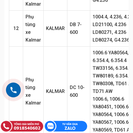
G4.236
Kalmar
Phụ
1004.4, 4.236, 4.2
tùng
DB 7-
LD21100, 4.236
12
KALMAR
xe
600
LD80271, 4.236
Kalmar
LD80274, G4.236
1006.6 YA80564,
6.354.4, 6.354.4
TW33156, 6.354.4
TW80189, 6.354.4
Phụ
TW80308, TD61 A
tùng
DC 10-
13
KALMAR
TD71 AW
xe
600
1006.6, 1006.6
Kalmar
YA80451, 1006.6
YA80564, 1006.6
YA80567, 1006.6
YA80569, TD61 A