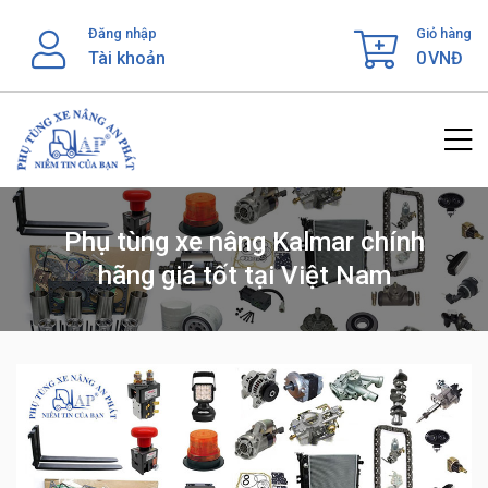
Skip
Đăng nhập
Giỏ hàng
to
Tài khoản
0
VNĐ
content
Phụ tùng xe nâng Kalmar chính
hãng giá tốt tại Việt Nam