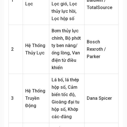
1
Baldwin /
Lọc
Lọc gió, Lọc
TotalSource
thủy lực hồi,
Lọc hộp số
Bơm thủy lực
chính, Bộ phớt
Bosch
Hệ Thống
ty ben nâng/
2
Rexroth /
Thủy Lực
ống lồng, Van
Parker
điện từ điều
khiển
Lá bố, lá thép
hộp số, Cảm
Hệ Thống
biến tốc độ,
3
Truyền
Dana Spicer
Gioăng đại tu
Động
hộp số, Khớp
các-đăng