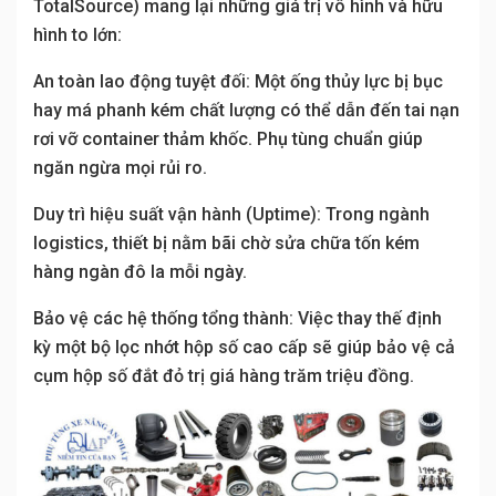
TotalSource) mang lại những giá trị vô hình và hữu
hình to lớn:
An toàn lao động tuyệt đối: Một ống thủy lực bị bục
hay má phanh kém chất lượng có thể dẫn đến tai nạn
rơi vỡ container thảm khốc. Phụ tùng chuẩn giúp
ngăn ngừa mọi rủi ro.
Duy trì hiệu suất vận hành (Uptime): Trong ngành
logistics, thiết bị nằm bãi chờ sửa chữa tốn kém
hàng ngàn đô la mỗi ngày.
Bảo vệ các hệ thống tổng thành: Việc thay thế định
kỳ một bộ lọc nhớt hộp số cao cấp sẽ giúp bảo vệ cả
cụm hộp số đắt đỏ trị giá hàng trăm triệu đồng.