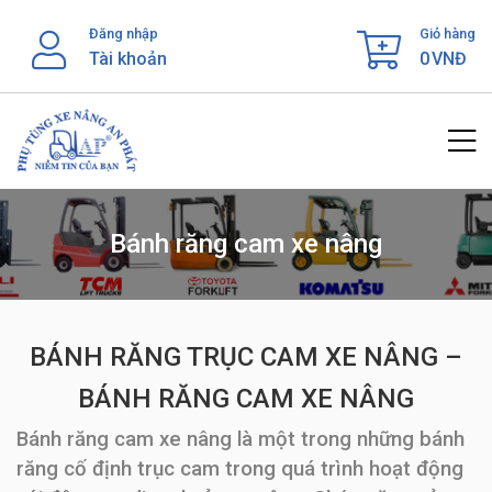
Skip
Đăng nhập
Giỏ hàng
to
Tài khoản
0
VNĐ
content
Bánh răng cam xe nâng
BÁNH RĂNG TRỤC CAM XE NÂNG –
BÁNH RĂNG CAM XE NÂNG
Bánh răng cam xe nâng là một trong những bánh
răng cố định trục cam trong quá trình hoạt động