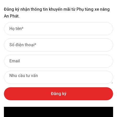
cung cấp chuẩn đúng theo model xe khách hàng, có bảo
hành lâu dài từ 3 đến 12 tháng tuy theo thông tin kỹ thuật
Đăng ký nhận thông tin khuyến mãi từ Phụ tùng xe nâng
nhà sản xuất đưa ra.
An Phát.
+ Để được hỗ trợ tư vấn miễn phí về các loại bánh răng
trục cam và phụ tùng xe nâng từ những hãng của Nhật
Bản, Hàn Quốc, Mỹ, Châu Âu như: Toyota, Nissan,
Komatsu, Hyster, Mitsubishi, TCM, Yale, Clark, Crown,
Raymond, Daewoo, Doosan, BT, Linde, Still,
Jungheinrich,… Quý Khách Hàng vui lòng liên hệ ngay với
Công ty An Phát.
Bộ phận kinh doanh Công ty An Phát sẽ phản hồi và hỗ
trợ tư vấn giúp Quý Khách Hàng lựa chọn được sản phẩm
thích hợp nhất nhé!
Các mã bánh răng cam xe nâng
theo từng model xe do An Phát