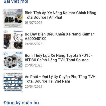
Bài viết mới
Bình Tích Áp Xe Nâng Kalmar Chính Hãng
TotalSource | An Phát
03/07/2026
Bộ Dây Điện Điều Khiển Xe Nâng Kalmar
A500040100
24/06/2026
Bơm Thủy Lực Xe Nâng Toyota 8FD15-
8FD30 Chính Hãng TVH Total Source
25/05/2026
An Phát – Đại Lý Ủy Quyền Phụ Tùng TVH
Total Source Tại Việt Nam
Bánh răng trục cam xe nâng – Phụ tùng xe nâng
20/04/2026
+ An Phát có hơn 10 năm kinh nghiệm trong lĩnh vực
cung cấp phụ tùng trên toàn quốc. Đảm bảo phụ tùng
Đăng ký nhận tin