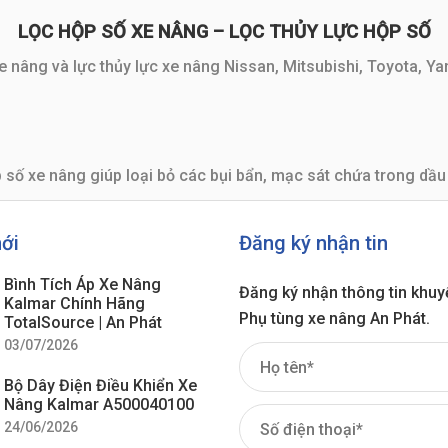
LỌC HỘP SỐ XE NÂNG – LỌC THỦY LỰC HỘP SỐ
 nâng và lực thủy lực xe nâng Nissan, Mitsubishi, Toyota, Y
 số xe nâng giúp loại bỏ các bụi bẩn, mạc sát chứa trong dầu
mới
Đăng ký nhận tin
Bình Tích Áp Xe Nâng
Đăng ký nhận thông tin khuy
Kalmar Chính Hãng
Phụ tùng xe nâng An Phát.
TotalSource | An Phát
ợc đưa vào hộp số để bôi trơn. Lọc hộp số sẽ giữ lại những t
03/07/2026
i qua nồi số áp lực dầu ép các đĩa ma sát và đĩa sắt tạo ma 
Bộ Dây Điện Điều Khiển Xe
c khi đưa vào bơm hộp số.
Nâng Kalmar A500040100
24/06/2026