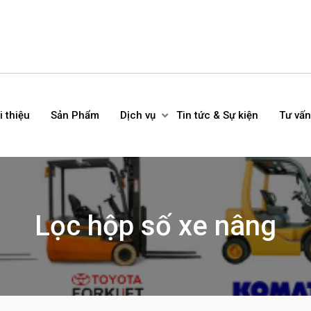
i thiệu
Sản Phẩm
Dịch vụ
Tin tức & Sự kiện
Tư vấn
Lọc hộp số xe nâng