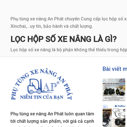
Phụ tùng xe nâng An Phát chuyên Cung cấp lọc hộp số xe
Xinchai,…uy tín, bảo hành và chất lượng.
LỌC HỘP SỐ XE NÂNG LÀ GÌ?
Lọc hộp số xe nâng là bộ phận không thể thiếu trong hộp
Lọc hộp số chia làm hai loại:
Bài viết 
Lọc nhớt hộp số thô: nằm bên ngoài hộp số.
Lọc nhớt hộp số tinh : nằm bên trong hộp số.
Lọc hộp số xe nâng có nhiệm vụ lọc dầu trước khi dầu đư
số. Dầu được bơm lên hộp số qua bộ phận lọc dầu. Sau kh
các te. Sau đó nhớt qua lọc dầu tách tất cả bụi bẩn trướ
Phụ tùng xe nâng An Phát luôn quan tâm
tới chất lượng sản phẩm, với giá cả cạnh