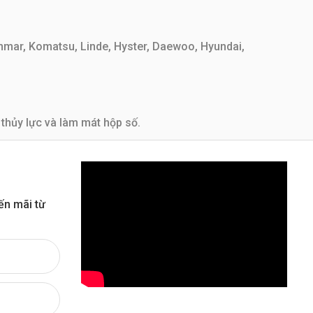
anmar, Komatsu, Linde, Hyster, Daewoo, Hyundai,
 thủy lực và làm mát hộp số.
ến mãi từ
ạp chất trong dầu tránh để các tạp chất gây hại đến hộp
sát mài mòn sinh bụi bẩn thoát ra cùng với dầu đưa về