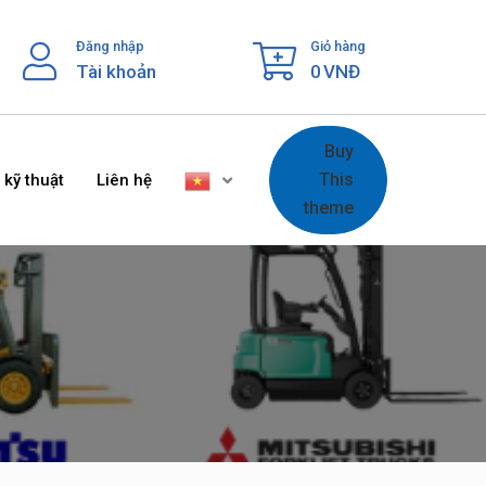
Đăng nhập
Giỏ hàng
Tài khoản
0
VNĐ
Buy
This
 kỹ thuật
Liên hệ
theme