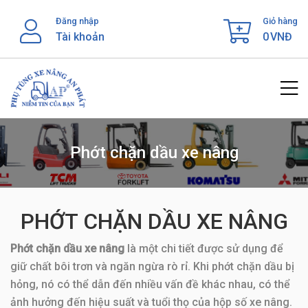
Skip
Đăng nhập
Giỏ hàng
to
Tài khoản
0
VNĐ
content
Phớt chặn dầu xe nâng
PHỚT CHẶN DẦU XE NÂNG
Phớt chặn dầu xe nâng
là một chi tiết được sử dụng để
giữ chất bôi trơn và ngăn ngừa rò rỉ. Khi phớt chặn dầu bị
hỏng, nó có thể dẫn đến nhiều vấn đề khác nhau, có thể
ảnh hưởng đến hiệu suất và tuổi thọ của hộp số xe nâng.