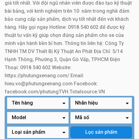
giá tốt nhất. Với đội ngũ nhân viên được đào tạo kỹ thuật
HC, JAC,
10.
Mâm
bài bảng, với kinh nghiệm trên 10 năm trong nghề đảm
PC10-35
ép
Maximal,
bảo cung cấp sản phẩm, dịch vụ tốt nhất đến với khách
J01/ J02/ TD27
TEU, Baoli
hàng. Hãy gọi ngay Hotline: 0918 540 602 để được kỹ
thuật tư vấn kỹ giúp chọn đúng sản phẩm cho xe của
Nissan
mình vận hành bền bỉ hơn. Thông tin liên hệ: Công Ty
TNHH TM DV Thiết Bị Kỹ Thuật An Phát Địa Chỉ: 5/14
Mâm
Hạnh Thông, Phường 3, Quận Gò Vấp, TPHCM Điện
11.
Heli
K CPC40-50
ép
Thoại: 0918 540 602 Website:
https://phutungxenang.com/ Email:
Mâm
FD15-35AN, FG15-
12.
Mitsubishi
hieu.vo@phutungxenang.com Facebook:
ép
35AN
facebook.com/phutungTVH.Totalsource.VN
Mâm
13.
Heli
H2000 QYC20-25
ép
Mâm
RCPC50-RXG24; Heli
14.
HC
ép
CPC50-WX