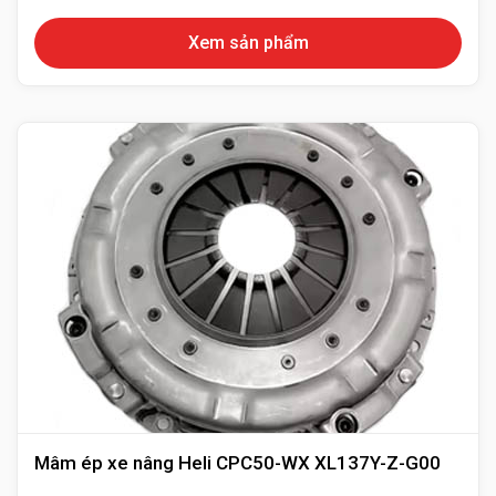
không đều nhau do đó không thể thực hiện lực ép lên bộ
Xem sản phẩm
bề mặt đĩa ly hợp.
+ Va đập: va đập làm hỏng lò xo và đòn bẩy mâm ép.
Việc này làm đĩa côn hoạt động không chính xác và mất
ăn khớp với bánh răng.
Khi phát hiện các hiện tượng trên, khách hàng cần tiến
hành kiểm tra xác định lỗi hư hỏng để sửa chữa hoặc
thay mới để xe hoạt động tốt hơn.
Mâm ép xe nâng Heli CPC50-WX XL137Y-Z-G00