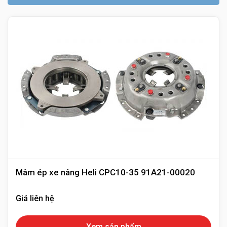
4FG10-25
Toyota
Mâm
FD10-18-16/ -17,
Komatsu
15.
ép
FG10-18-16/ -17 ,
Nissan
J01M/ J02M
Mâm
16.
Heli, HC
CPC20-30
ép
Mâm
17.
Mitsubishi
FD40-50
ép
NHỮNG HƯ HỎNG THƯỜNG GẶP
CỦA MÂM ÉP
Mâm ép xe nâng Heli CPC10-35 91A21-00020
XE NÂNG
Để nhận biết mâm ép có xảy ra các vấn đề hư hỏng,
Giá liên hệ
khách hàng có thể căn cứ vào các dấu hiệu sau để xử lý
và kiểm tra kịp thời.
Xem sản phẩm