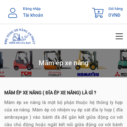
Skip
Đăng nhập
Giỏ hàng
to
Tài khoản
0
VNĐ
content
Mâm ép xe nâng
MÂM ÉP XE NÂNG ( ĐĨA ÉP XE NÂNG) LÀ GÌ ?
Mâm ép xe nâng là một bộ phận thuộc hệ thống ly hợp
của xe nâng. Mâm ép có nhiệm vụ ép sát đĩa ly hợp ( đĩa
ambrayage ) vào bánh đà để gắn kết giữa động cơ với
cầu chủ động hoặc ngắt kết nối giữa động cơ với bánh