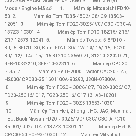
CÁC SẢN PHẨM MÂM ÉP XE NÂNG STT Mô tả Hiệu
Model/ Engine Mã số 1. Mâm ép Mitsubishi FD40-
50 2. Mâm ép Tcm FD35-45C2/ C8/ C9 135C3-
12051 3. Mâm ép Tcm FD20-30Z5/ VC/ C3C /C3C-A
137Z3-10301 4. Mâm ép Tcm FD10-18Z15/ Z16/
Z17 12573-12041 5. Mâm ép Toyota 5-8FD10～
30, 5-8FG10-30, Kom. FD20-30/-12/-14/-15/-16, FG20-
30/ -12/ -14/ -15/ -16 31210-23660-71, 31210-22020-71,
3EB-10-32210, 3EB-10-32311 6. Mâm ép CPC20
～35 7. Mâm ép Heli H2000 Tractor QYC20～25,
H2000/ CPC30-35 1601100A-90292, J30H-07300A
Mâm ép xe nâng – Mâm ép ly hợp xe nâng
8. Mâm ép Tcm FD20～30C6/ C7, FG20-30C6/ C7,
FD20-25C16/ C17, FG20-25C16/ C17 131A3-10201
9. Mâm ép Tcm FD20～30Z5 13553-10301
CÁC SẢN PHẨM MÂM ÉP XE NÂNG
10. Mâm ép Tcm Heli, Zhongli, HC, JAC, Maximal,
STT
Mô tả
Hiệu
Model/ Engine
TEU, Baoli Nissan FD20～30Z5/ VC/ C3C/ C3C-A PC10-
35 J01/ J02/ TD27 137Z3-10301 11. Mâm ép Heli K
Mâm
1.
Mitsubishi
FD40-50
CPC40-50 H0E93-10301 12. Mâm ép Mitsubishi