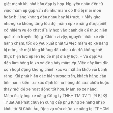
ép
giật mạnh khi nhả bàn đạp ly hợp. Nguyên nhân đến từ
việc mâm ép gặp vấn đề như mâm có thể bị mài mòn
H2000 Tractor
hoặc bị láng không đều nhau hay bị trượt. + Máy gào
QYC20～25,
Mâm
nhưng xe không tăng tốc độ: mâm ép xe nâng được biết
7.
Heli
ép
có nhiệm vụ ép chặt đĩa ly hợp vào bánh đà để thực hiện
H2000/ CPC30-35
quá trình truyền động. Chính vì vậy, nguyên nhân xe vận
hành chậm, tốc độ yếu xuất phát từ việc mâm ép xe nâng
FD20～30C6/ C7,
bị mòn, bề mặt láng không đều nhau do đó không thể
Mâm
FG20-30C6/ C7,
8.
Tcm
thực hiện lực ép lên bộ bề mặt đĩa ly hợp. + Va đập: va
ép
FD20-25C16/ C17,
đập làm hỏng lò xo và đòn bẩy mâm ép. Việc này làm đĩa
FG20-25C16/ C17
côn hoạt động không chính xác và mất ăn khớp với bánh
Mâm
răng. Khi phát hiện các hiện tượng trên, khách hàng cần
9.
Tcm
FD20～30Z5
ép
tiến hành kiểm tra xác định lỗi hư hỏng để sửa chữa hoặc
thay mới để xe hoạt động tốt hơn. Mâm ép xe nâng –
Tcm
Mâm ép ly hợp xe nâng Công ty TNHH TM DV Thiết Bị Kỹ
Thuật An Phát chuyên cung cấp phụ tùng xe nâng nhập
Heli,
FD20～30Z5/ VC/
khẩu từ Bỉ Châu Âu, Dịch vụ sửa chữa xe nâng tại TPHCM
Zhongli,
C3C/ C3C-A