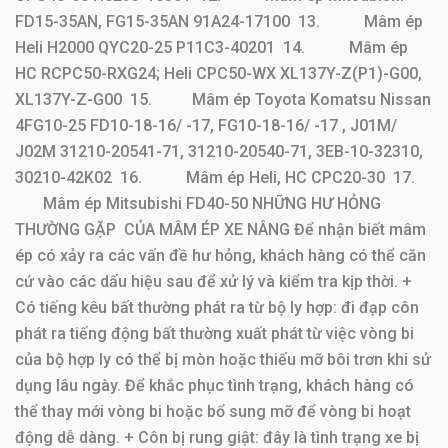
ép
FD15-35AN, FG15-35AN 91A24-17100 13. Mâm ép
Heli H2000 QYC20-25 P11C3-40201 14. Mâm ép
Mâm
2.
Tcm
FD35-45C2/ C8/ C9
HC RCPC50-RXG24; Heli CPC50-WX XL137Y-Z(P1)-G00,
ép
XL137Y-Z-G00 15. Mâm ép Toyota Komatsu Nissan
Mâm
FD20-30Z5/ VC/ C3C
4FG10-25 FD10-18-16/ -17, FG10-18-16/ -17 , J01M/
3.
Tcm
ép
/C3C-A
J02M 31210-20541-71, 31210-20540-71, 3EB-10-32310,
30210-42K02 16. Mâm ép Heli, HC CPC20-30 17.
Mâm
FD10-18Z15/ Z16/
4.
Tcm
Mâm ép Mitsubishi FD40-50 NHỮNG HƯ HỎNG
ép
Z17
THƯỜNG GẶP CỦA MÂM ÉP XE NÂNG Để nhận biết mâm
ép có xảy ra các vấn đề hư hỏng, khách hàng có thể căn
5-8FD10～30, 5-
cứ vào các dấu hiệu sau để xử lý và kiểm tra kịp thời. +
8FG10-30, Kom.
Có tiếng kêu bất thường phát ra từ bộ ly hợp: đi đạp côn
Mâm
FD20-
5.
Toyota
phát ra tiếng động bất thường xuất phát từ việc vòng bi
ép
30/-12/-14/-15/-16,
của bộ hợp ly có thể bị mòn hoặc thiếu mỡ bôi trơn khi sử
FG20-30/ -12/ -14/
dụng lâu ngày. Để khắc phục tình trạng, khách hàng có
-15/ -16
thể thay mới vòng bi hoặc bổ sung mỡ để vòng bi hoạt
Mâm
động dễ dàng. + Côn bị rung giật: đây là tình trạng xe bị
6.
CPC20～35