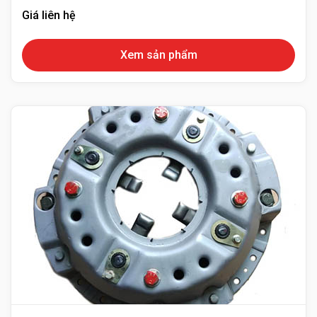
Giá liên hệ
Xem sản phẩm
Mâm ép xe nâng – Mâm ép ly hợp xe nâng
Công ty TNHH TM DV Thiết Bị Kỹ Thuật An Phát chuyên
cung cấp
phụ tùng xe nâng
nhập khẩu từ Bỉ Châu Âu,
Dịch vụ sửa chữa xe nâng
tại TPHCM giá tốt nhất.
Với đội ngũ nhân viên được đào tạo kỹ thuật bài bảng, với
kinh nghiệm trên 10 năm trong nghề đảm bảo cung cấp
sản phẩm, dịch vụ tốt nhất đến với khách hàng.
Hãy gọi ngay Hotline:
0918 540 602
để được kỹ thuật tư
vấn kỹ giúp chọn đúng sản phẩm cho xe của mình vận
hành bền bỉ hơn.