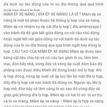
đà dưới sự tác động của lò xo đĩa thông qua quá trình
ngắt hay đóng ly hợp.
MÂM ÉP XE NÂNG ( ĐĨA ÉP XE NÂNG) LÀ GÌ ? Mâm ép xe
nâng là một bộ phận thuộc hệ thống ly hợp của xe nâng.
CẤU TẠO CỦA MÂM ÉP XE NÂNG
Mâm ép có nhiệm vụ ép sát đĩa ly hợp ( đĩa ambrayage )
Mâm ép được làm bằng vật liệu chịu tải và có cấu tạo
vào bánh đà để gắn kết giữa động cơ với cầu chủ động
gồm lò xo, tấm kim loại, đòn bẩy nhã, vòng đẩy và vòng
hoặc ngắt kết nối giữa động cơ với bánh đà dưới sự tác
áp suất đảm bảo độ phẳng cao được điều khiển để đóng
động của lò xo đĩa thông qua quá trình ngắt hay đóng ly
hoặc mở ly hợp.
hợp. CẤU TẠO CỦA MÂM ÉP XE NÂNG Mâm ép được làm
bằng vật liệu chịu tải và có cấu tạo gồm lò xo, tấm kim
Khi ly hợp đóng, vòng áp suất sẽ áp lực lên bề mặt đĩa ly
loại, đòn bẩy nhã, vòng đẩy và vòng áp suất đảm bảo độ
hợp, đẩy đĩa ly hợp sát vào bánh đà động cơ. Ngược lại,
phẳng cao được điều khiển để đóng hoặc mở ly hợp. Khi
khi ly hợp mở, đòn bẫy sẽ làm căng lò xo sau đó vòng
ly hợp đóng, vòng áp suất sẽ áp lực lên bề mặt đĩa ly hợp,
đẩy sẽ giúp giải phóng đĩa ly hợp.
đẩy đĩa ly hợp sát vào bánh đà động cơ. Ngược lại, khi ly
Mâm ép có hai lò xo: lò xo trụ và lò xo màng.
hợp mở, đòn bẫy sẽ làm căng lò xo sau đó vòng đẩy sẽ
giúp giải phóng đĩa ly hợp. Mâm ép có hai lò xo: lò xo trụ
và lò xo màng. Mâm ép xe nâng – Mâm ép ly hợp xe nâng