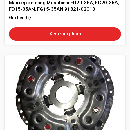
Mâm ép xe nâng Mitsubishi FD20-35A, FG20-35A,
FD15-35AN, FG15-35AN 91321-02010
Thông tin liên hệ:
Giá liên hệ
Công Ty TNHH TM DV Thiết Bị Kỹ Thuật An Phát
Xem sản phẩm
Địa Chỉ: 5/14 Hạnh Thông, Phường 3, Quận Gò Vấp,
TPHCM
Điện Thoại:
0918 540 602
Website:
https://phutungxenang.com/
Email:
hieu.vo@phutungxenang.com
Facebook:
facebook.com/phutungTVH.Totalsource.VN