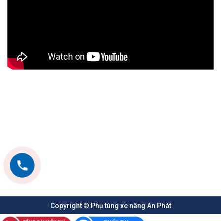
được trộn đều với không khí giúp việc đốt nhiên liệu sẽ
được hiệu quả hơn.
Hệ thống làm mát: trong quá trình hoạt động,
động cơ xe
nâng
luôn tạo ra nhiệt độ lớn. Để tránh làm hư hại đến
động cơ thì hệ thống làm mát sẽ giúp làm giảm nhiệt
động này xuống bảo vệ tuổi thọ cho động cơ tránh các
tình trạng bị quá nhiệt,
Hệ thống khởi động Là hệ thống khởi động để bắt đầu
cho phiên làm việc mới của động cơ.
Copyright © Phụ tùng xe nâng An Phát