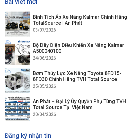
Bài viết mới
Bình Tích Áp Xe Nâng Kalmar Chính Hãng
TotalSource | An Phát
03/07/2026
Động cơ xe nâng Komatsu
Bộ Dây Điện Điều Khiển Xe Nâng Kalmar
A500040100
Cấu tạo của động cơ xe nâng
24/06/2026
Động cơ xe nâng
được cấu tạo từ những bộ phận chính
Bơm Thủy Lực Xe Nâng Toyota 8FD15-
dưới đây:
8FD30 Chính Hãng TVH Total Source
25/05/2026
Piston: Được lắp đặt năm trong trục khuỷu thanh truyền
với nhiệm vụ chính để Pison nhận công được sinh ra từ
An Phát – Đại Lý Ủy Quyền Phụ Tùng TVH
Total Source Tại Việt Nam
nhiên liệu su dó truyền đến trục khuỷu để sinh ra công
20/04/2026
ứng dụng.
Thanh truyền hay còn được gọi là tay biên được làm từ
Đăng ký nhận tin
những vật liệu cao cấp có độ bền cao, chống han gỉ có