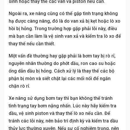
sinh hoặc thay thế các van và piston nếu cần.
Ngoài ra, xe nâng cũng có thể gặp tình trạng không
hạ được càng nâng, đó là do van xả bị kẹt hoặc lò xo
hồi bị hỏng. Trong trường hợp gặp phải lỗi này, điều
mà bạn cần làm là vệ sinh van xả và kiểm tra lò xo để
thay thế nếu cần thiết.
Một vấn đề thường hay gặp phải là bơm tay bị rò rỉ,
nguyên nhân thường do phớt dầu, ron cao su hoặc
ống dẫn dầu bị hỏng. Cách xử lý là thay thế các bộ
phận bị mòn và siết chặt lại các mối nối để ngăn
chặn rò rỉ.
Xe nâng sử dụng bơm tay thì bạn không thể tránh
tình trạng tay bơm nặng nhấn. Lúc này hãy kiểm tra
dầu, vệ sinh piston và thay thế lò xo nếu cần. Để
tránh các lỗi này, nên bảo trì định kỳ và kiểm tra dầu
thủy lực thường xuyên. Nếu sự cố nghiêm trọng, nên