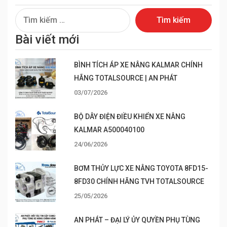
Tìm
kiếm
Bài viết mới
cho:
BÌNH TÍCH ÁP XE NÂNG KALMAR CHÍNH
HÃNG TOTALSOURCE | AN PHÁT
03/07/2026
BỘ DÂY ĐIỆN ĐIỀU KHIỂN XE NÂNG
KALMAR A500040100
24/06/2026
BƠM THỦY LỰC XE NÂNG TOYOTA 8FD15-
8FD30 CHÍNH HÃNG TVH TOTALSOURCE
25/05/2026
AN PHÁT – ĐẠI LÝ ỦY QUYỀN PHỤ TÙNG