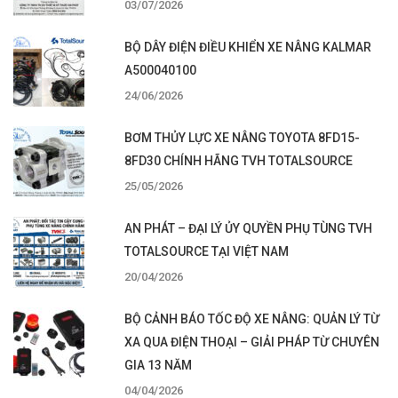
03/07/2026
BỘ DÂY ĐIỆN ĐIỀU KHIỂN XE NÂNG KALMAR
A500040100
24/06/2026
BƠM THỦY LỰC XE NÂNG TOYOTA 8FD15-
8FD30 CHÍNH HÃNG TVH TOTALSOURCE
25/05/2026
AN PHÁT – ĐẠI LÝ ỦY QUYỀN PHỤ TÙNG TVH
TOTALSOURCE TẠI VIỆT NAM
20/04/2026
BỘ CẢNH BÁO TỐC ĐỘ XE NÂNG: QUẢN LÝ TỪ
XA QUA ĐIỆN THOẠI – GIẢI PHÁP TỪ CHUYÊN
GIA 13 NĂM
04/04/2026