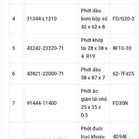
Phớt dầu
4
31344-L1210
bơm bộp số
FD/G20-30T
42 x 62 x 8
Phớt khớp
5
43242-23320-71
lái 28 x 38 x
8F10-30
4 R19
Phớt dầu
6
43821-22000-71
62-7Fd25, 
58 x 87 x 7
Phớt ắc
giàn lái nhỏ
7
91444-11400
FD30N
25 x 35 x
0.5
Phớt đuôi
trục khuỷu
4D94E，