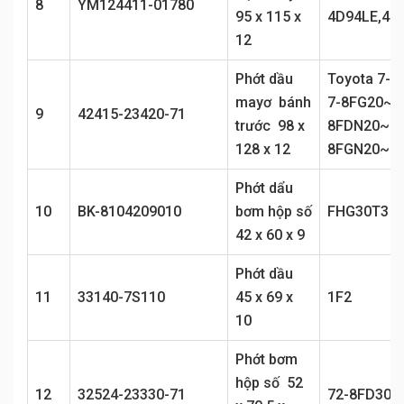
8
YM124411-01780
95 x 115 x
4D94LE,4D
12
Phớt dầu
Toyota 7-8
mayơ bánh
7-8FG20~25
9
42415-23420-71
trước 98 x
8FDN20~25,
128 x 12
8FGN20~2
Phớt dẩu
10
BK-8104209010
bơm hộp số
FHG30T3
42 x 60 x 9
Phớt dầu
11
33140-7S110
45 x 69 x
1F2
10
Phớt bơm
hộp số 52
12
32524-23330-71
72-8FD30