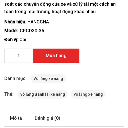
soát các chuyển động của xe và xử lý tải một cách an
toàn trong môi trường hoạt động khác nhau.
Nhãn hiệu:
HANGCHA
Model:
CPCD30-35
Đơn vị:
Cái
Vô lăng xe nâng HangCha CPCD30-35 số lượng
Mua hàng
Danh mục:
Vô lăng xe nâng
Thẻ:
vô lăng đánh lái xe nâng
vô lăng xe nâng
Mô tả
Đánh giá (0)