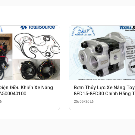
Điện Điều Khiển Xe Nâng
Bơm Thủy Lực Xe Nâng Toy
 A500040100
8FD15-8FD30 Chính Hãng 
Total Source
6
25/05/2026