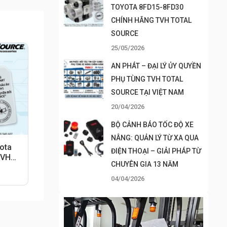
TOYOTA 8FD15-8FD30
CHÍNH HÃNG TVH TOTAL
SOURCE
25/05/2026
AN PHÁT – ĐẠI LÝ ỦY QUYỀN
PHỤ TÙNG TVH TOTAL
SOURCE TẠI VIỆT NAM
20/04/2026
BỘ CẢNH BÁO TỐC ĐỘ XE
NÂNG: QUẢN LÝ TỪ XA QUA
ota
ĐIỆN THOẠI – GIẢI PHÁP TỪ
TVH
CHUYÊN GIA 13 NĂM
04/04/2026