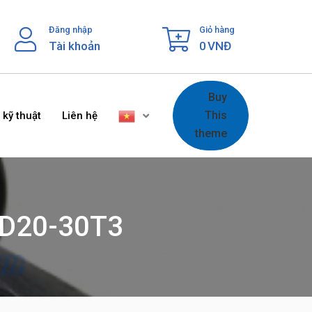
Đăng nhập
Giỏ hàng
Tài khoản
0
VNĐ
Buy
This
 kỹ thuật
Liên hệ
theme
FD20-30T3