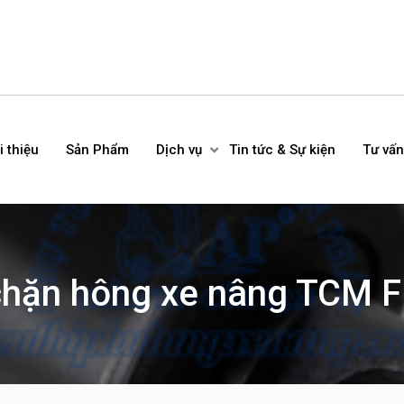
i thiệu
Sản Phẩm
Dịch vụ
Tin tức & Sự kiện
Tư vấn
chặn hông xe nâng TCM 