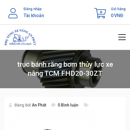
Skip
Đăng nhập
Giỏ hàng
to
Tài khoản
0
VNĐ
content
trục bánh răng bơm thủy lực xe
nâng TCM FHD20-30ZT
Đăng bởi
An Phát
0 Bình luận