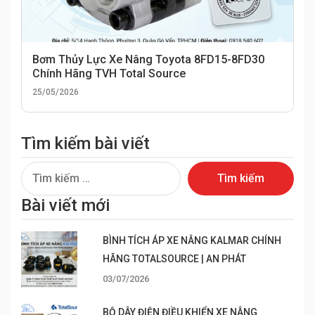
Bơm Thủy Lực Xe Nâng Toyota 8FD15-8FD30
Chính Hãng TVH Total Source
25/05/2026
Tìm kiếm bài viết
Tìm
kiếm
Bài viết mới
cho:
BÌNH TÍCH ÁP XE NÂNG KALMAR CHÍNH
HÃNG TOTALSOURCE | AN PHÁT
03/07/2026
BỘ DÂY ĐIỆN ĐIỀU KHIỂN XE NÂNG