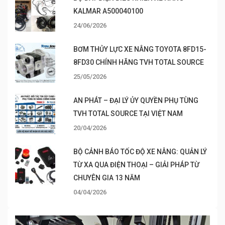
KALMAR A500040100
24/06/2026
BƠM THỦY LỰC XE NÂNG TOYOTA 8FD15-
8FD30 CHÍNH HÃNG TVH TOTAL SOURCE
25/05/2026
AN PHÁT – ĐẠI LÝ ỦY QUYỀN PHỤ TÙNG
TVH TOTAL SOURCE TẠI VIỆT NAM
20/04/2026
BỘ CẢNH BÁO TỐC ĐỘ XE NÂNG: QUẢN LÝ
TỪ XA QUA ĐIỆN THOẠI – GIẢI PHÁP TỪ
CHUYÊN GIA 13 NĂM
04/04/2026