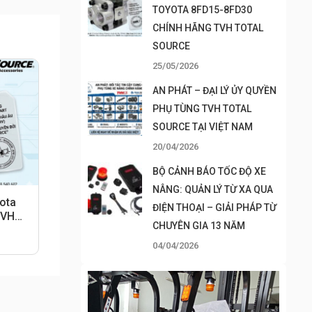
TOYOTA 8FD15-8FD30
CHÍNH HÃNG TVH TOTAL
SOURCE
25/05/2026
AN PHÁT – ĐẠI LÝ ỦY QUYỀN
PHỤ TÙNG TVH TOTAL
SOURCE TẠI VIỆT NAM
20/04/2026
BỘ CẢNH BÁO TỐC ĐỘ XE
NÂNG: QUẢN LÝ TỪ XA QUA
ota
ĐIỆN THOẠI – GIẢI PHÁP TỪ
TVH
CHUYÊN GIA 13 NĂM
04/04/2026