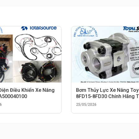
Điện Điều Khiển Xe Nâng
Bơm Thủy Lực Xe Nâng Toy
 A500040100
8FD15-8FD30 Chính Hãng 
Total Source
6
25/05/2026