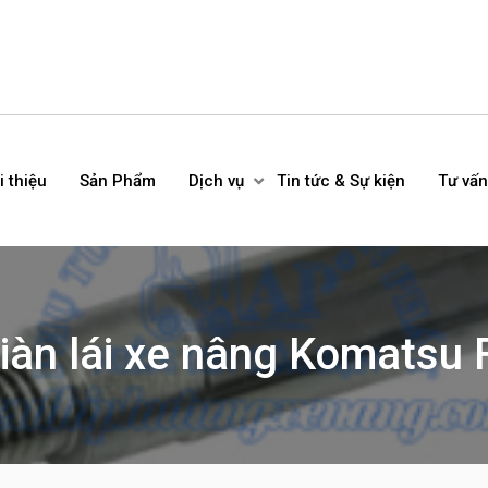
i thiệu
Sản Phẩm
Dịch vụ
Tin tức & Sự kiện
Tư vấn
giàn lái xe nâng Komatsu