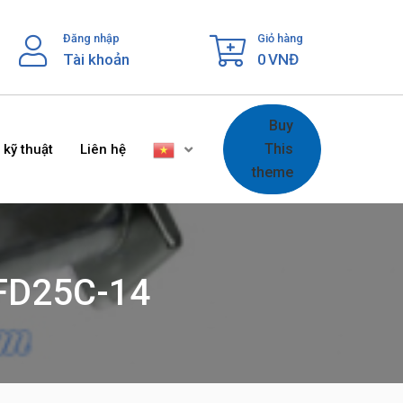
Đăng nhập
Giỏ hàng
Tài khoản
0
VNĐ
Buy
This
 kỹ thuật
Liên hệ
theme
 FD25C-14