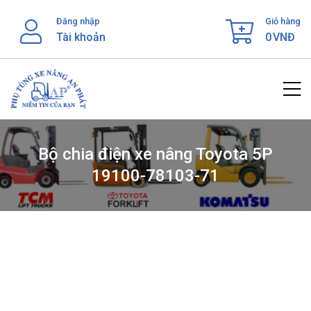
Skip
Đăng nhập
Giỏ hàng
to
Tài khoản
0
VNĐ
content
Bộ chia điện xe nâng Toyota 5P
19100-78103-71