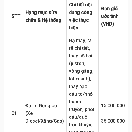
Chi tiết nội
Đơn giá
Hạng mục sửa
dung công
STT
ước tính
chữa & Hệ thống
việc thực
(VND)
hiện
Hạ máy, rã
rã chi tiết,
thay bộ hơi
(piston,
vòng găng,
lót xilanh),
thay bạc
đầu to/nhỏ
thanh
Đại tu Động cơ
15.000.000
truyền, phớt
01
(Xe
–
đầu/đuôi
Diesel/Xăng/Gas)
35.000.000
trục khuỷu,