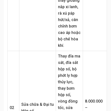
thay gioăng
nắp xi lanh,
rà xú páp
hút/xả, cân
chỉnh bơm
cao áp hoặc
bộ chế hòa
khí.
Thay đĩa ma
sát, đĩa sắt
hộp số, bộ
phớt ly hợp
thủy lực,
thay bơm
hộp số,
vòng đồng
8.000.000
Sửa chữa & Đại tu
02
tốc, sửa
–
Hộp số