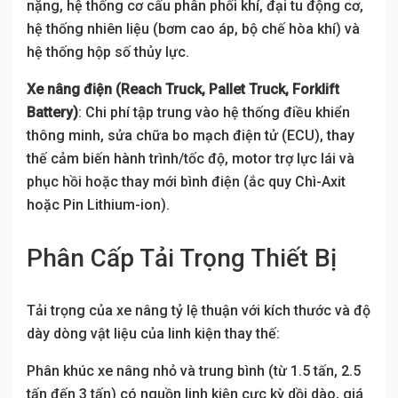
nặng, hệ thống cơ cấu phân phối khí, đại tu động cơ,
hệ thống nhiên liệu (bơm cao áp, bộ chế hòa khí) và
hệ thống hộp số thủy lực.
Xe nâng điện (Reach Truck, Pallet Truck, Forklift
Battery)
: Chi phí tập trung vào hệ thống điều khiển
thông minh, sửa chữa bo mạch điện tử (ECU), thay
thế cảm biến hành trình/tốc độ, motor trợ lực lái và
phục hồi hoặc thay mới bình điện (ắc quy Chì-Axit
hoặc Pin Lithium-ion).
Phân Cấp Tải Trọng Thiết Bị
Tải trọng của xe nâng tỷ lệ thuận với kích thước và độ
dày dòng vật liệu của linh kiện thay thế:
Phân khúc xe nâng nhỏ và trung bình (từ 1.5 tấn, 2.5
tấn đến 3 tấn) có nguồn linh kiện cực kỳ dồi dào, giá