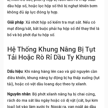
dầu hộp số, hoặc lọc hộp số thô bị nghẹt khiến bơm
không đủ áp lực đóng ly hợp.
Giải pháp
: Xả nhớt hộp số kiểm tra mạt sắt. Nếu có
mạt đồng/sắt, bắt buộc phải hạ hộp số để thay thế lá
bố và bộ phớt đại tu hộp số.
Hệ Thống Khung Nâng Bị Tụt
Tải Hoặc Rò Rỉ Dầu Ty Khung
Dấu hiệu
: Khi nâng hàng lên cao và giữ nguyên cần
điều khiển, khung nâng tự động bị hạ thấp xuống (tụt
tải), hoặc có vệt dầu loang dọc theo ty xilanh.
Nguyên nhân
: Bộ phớt xilanh nâng hạ bị chai cứng,
rách do ma sát lâu ngày hoặc có dị vật (cát, bụi kim
loại) lọt vào làm xước ty. Ngoài ra, van ngắt áp dầu