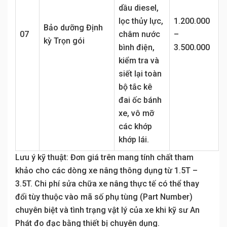
dầu diesel,
lọc thủy lực,
1.200.000
Bảo dưỡng Định
07
châm nước
–
kỳ Trọn gói
bình điện,
3.500.000
kiểm tra và
siết lại toàn
bộ tắc kê
đai ốc bánh
xe, vô mỡ
các khớp
khớp lái.
Lưu ý kỹ thuật: Đơn giá trên mang tính chất tham
khảo cho các dòng xe nâng thông dụng từ 1.5T –
3.5T. Chi phí sửa chữa xe nâng thực tế có thể thay
đổi tùy thuộc vào mã số phụ tùng (Part Number)
chuyên biệt và tình trạng vật lý của xe khi kỹ sư An
Phát đo đạc bằng thiết bị chuyên dụng.