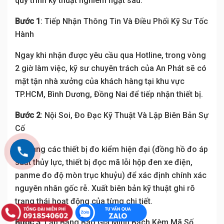
quy trình kỹ thuật nghiêm ngặt sau:
Bước 1
: Tiếp Nhận Thông Tin Và Điều Phối Kỹ Sư Tốc
Hành
Ngay khi nhận được yêu cầu qua Hotline, trong vòng
2 giờ làm việc, kỹ sư chuyên trách của An Phát sẽ có
mặt tận nhà xưởng của khách hàng tại khu vực
TP.HCM, Bình Dương, Đồng Nai để tiếp nhận thiết bị.
Bước 2
: Nội Soi, Đo Đạc Kỹ Thuật Và Lập Biên Bản Sự
Cố
Sử dụng các thiết bị đo kiểm hiện đại (đồng hồ đo áp
suất thủy lực, thiết bị đọc mã lỗi hộp đen xe điện,
panme đo độ mòn trục khuỷu) để xác định chính xác
nguyên nhân gốc rễ. Xuất biên bản kỹ thuật ghi rõ
trạng thái hoạt động của từng chi tiết.
Bước 3
: Lập Bảng Báo Giá Minh Bạch Kèm Mã Số