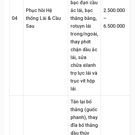
bạc đạn cầu
Phục hồi Hệ
ắc lái, bạc
2.500.000
04
thống Lái & Cầu
thăng bằng,
–
Sau
rotuyn lái
6.500.000
trong/ngoài,
thay phớt
chặn dầu ắc
lái, sửa
chữa xilanh
trợ lực lái và
trục vít hộp
lái.
Tán lại bố
thắng (guốc
phanh), thay
đĩa bố thắng
dầu thủy