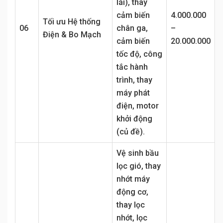
lái), thay
cảm biến
4.000.000
Tối ưu Hệ thống
06
chân ga,
–
Điện & Bo Mạch
cảm biến
20.000.000
tốc độ, công
tắc hành
trình, thay
máy phát
điện, motor
khởi động
(củ đề).
Vệ sinh bầu
lọc gió, thay
nhớt máy
động cơ,
thay lọc
nhớt, lọc