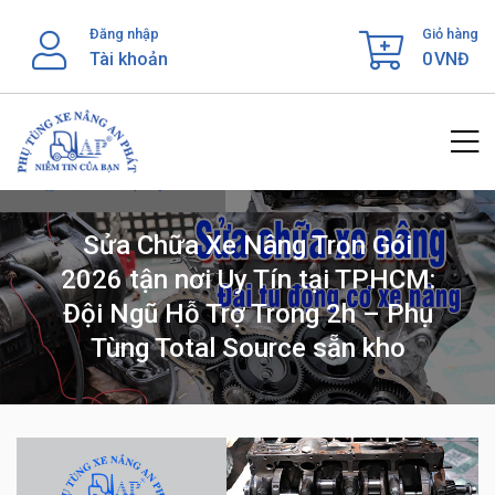
Skip
Đăng nhập
Giỏ hàng
to
Tài khoản
0
VNĐ
content
Sửa Chữa Xe Nâng Trọn Gói
2026 tận nơi Uy Tín tại TPHCM:
Đội Ngũ Hỗ Trợ Trong 2h – Phụ
Tùng Total Source sẵn kho