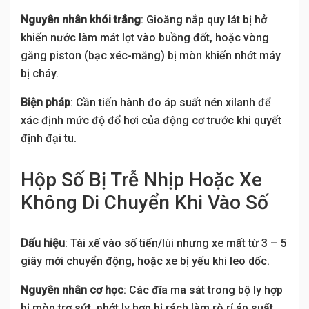
Nguyên nhân khói trắng
: Gioăng nắp quy lát bị hở
khiến nước làm mát lọt vào buồng đốt, hoặc vòng
găng piston (bạc xéc-măng) bị mòn khiến nhớt máy
bị cháy.
Biện pháp
: Cần tiến hành đo áp suất nén xilanh để
xác định mức độ đổ hơi của động cơ trước khi quyết
định đại tu.
Hộp Số Bị Trễ Nhịp Hoặc Xe
Không Di Chuyển Khi Vào Số
Dấu hiệu
: Tài xế vào số tiến/lùi nhưng xe mất từ 3 – 5
giây mới chuyển động, hoặc xe bị yếu khi leo dốc.
Nguyên nhân cơ học
: Các đĩa ma sát trong bộ ly hợp
bị mòn trơ sứt, phớt ly hợp bị rách làm rò rỉ áp suất