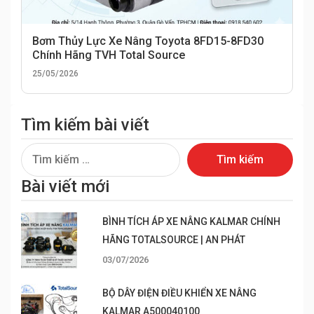
Bơm Thủy Lực Xe Nâng Toyota 8FD15-8FD30
Chính Hãng TVH Total Source
25/05/2026
Tìm kiếm bài viết
Tìm
kiếm
Bài viết mới
cho:
BÌNH TÍCH ÁP XE NÂNG KALMAR CHÍNH
HÃNG TOTALSOURCE | AN PHÁT
03/07/2026
BỘ DÂY ĐIỆN ĐIỀU KHIỂN XE NÂNG
KALMAR A500040100