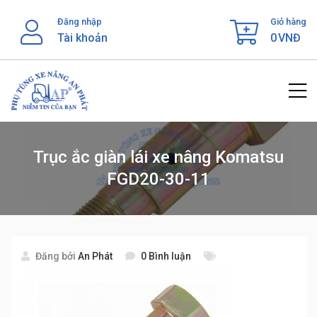
Skip
Đăng nhập
Giỏ hàng
to
Tài khoản
0
VNĐ
content
Trục ắc giàn lái xe nâng Komatsu
FGD20-30-11
Đăng bởi
An Phát
0 Bình luận