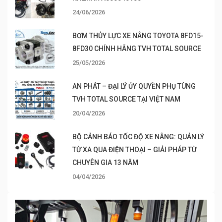
24/06/2026
BƠM THỦY LỰC XE NÂNG TOYOTA 8FD15-
8FD30 CHÍNH HÃNG TVH TOTAL SOURCE
25/05/2026
AN PHÁT – ĐẠI LÝ ỦY QUYỀN PHỤ TÙNG
TVH TOTAL SOURCE TẠI VIỆT NAM
20/04/2026
BỘ CẢNH BÁO TỐC ĐỘ XE NÂNG: QUẢN LÝ
TỪ XA QUA ĐIỆN THOẠI – GIẢI PHÁP TỪ
CHUYÊN GIA 13 NĂM
04/04/2026