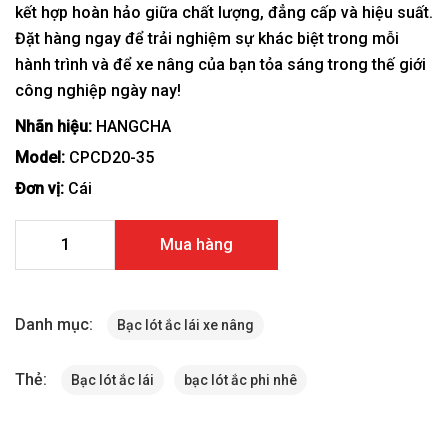
kết hợp hoàn hảo giữa chất lượng, đẳng cấp và hiệu suất.
Đặt hàng ngay để trải nghiệm sự khác biệt trong mỗi
hành trình và để xe nâng của bạn tỏa sáng trong thế giới
công nghiệp ngày nay!
Nhãn hiệu:
HANGCHA
Model:
CPCD20-35
Đơn vị:
Cái
Bạc lót ắc lái xe nâng Hangcha CPCD20-35 số lượng
Mua hàng
Danh mục:
Bạc lót ắc lái xe nâng
Thẻ:
Bạc lót ắc lái
bạc lót ắc phi nhê