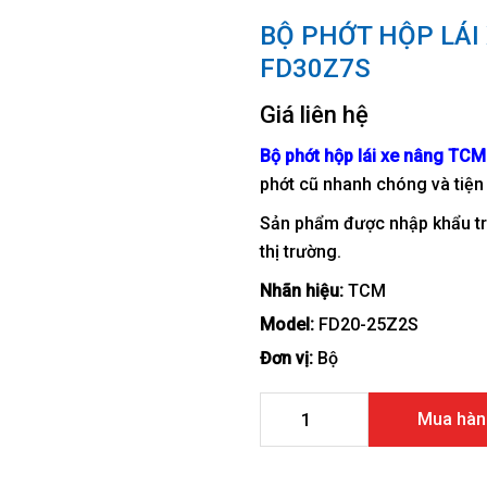
BỘ PHỚT HỘP LÁI
FD30Z7S
Giá liên hệ
Bộ phớt hộp lái xe nâng
TCM
phớt cũ nhanh chóng và tiện 
Sản phẩm được nhập khẩu trự
thị trường.
Nhãn hiệu:
TCM
Model:
FD20-25Z2S
Đơn vị:
Bộ
Bộ phớt hộp lái xe nâng T
Mua hàn