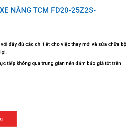
 XE NÂNG TCM FD20-25Z2S-
với đầy đủ các chi tiết cho việc thay mới và sửa chữa bộ
lợi.
c tiếp không qua trung gian nên đảm bảo giá tốt trên
CM FD20-25Z2S-FD30Z7S số lượng
g