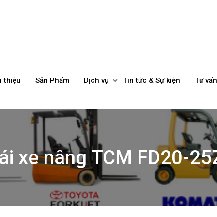
i thiệu
Sản Phẩm
Dịch vụ
Tin tức & Sự kiện
Tư vấn
 lái xe nâng TCM FD20-2