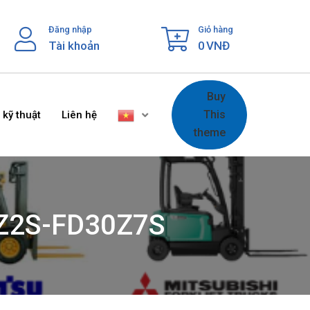
Đăng nhập
Giỏ hàng
Tài khoản
0
VNĐ
Buy
This
 kỹ thuật
Liên hệ
theme
5Z2S-FD30Z7S