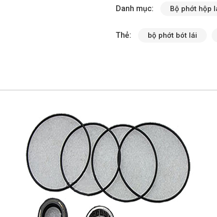
Danh mục:
Bộ phớt hộp l
Thẻ:
bộ phớt bót lái