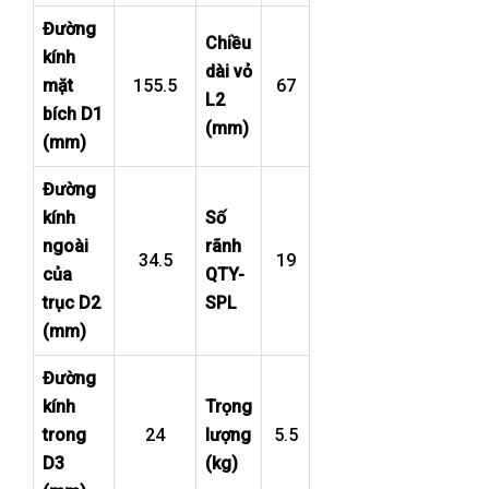
Đường
Chiều
kính
dài vỏ
mặt
155.5
67
L2
bích D1
(mm)
(mm)
Đường
kính
Số
ngoài
rãnh
34.5
19
của
QTY-
trục D2
SPL
(mm)
Đường
kính
Trọng
trong
24
lượng
5.5
D3
(kg)