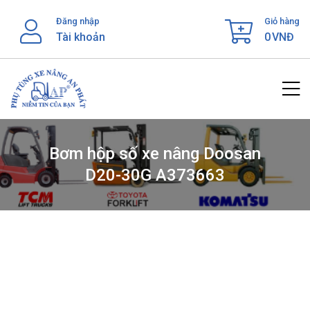
Skip
Đăng nhập
Giỏ hàng
to
Tài khoản
0
VNĐ
content
Bơm hộp số xe nâng Doosan
D20-30G A373663