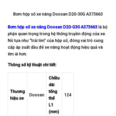
Bơm hộp số xe nâng Doosan D20-30G A373663
Bơm hộp số xe nâng Doosan D20-G30 A373663
là bộ
phận quan trọng trong hệ thống truyền động của xe.
Nó tựa như “trái tim” của hộp số, đóng vai trò cung
cấp áp suất dầu để xe nâng hoạt động hiệu quả và
êm ái hơn.
Thông số kỹ thuật chi tiết:
Chiều
dài
Thương
tổng
Doosan
124
hiệu xe
thể
L1
(mm)