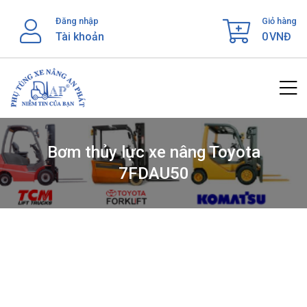
Skip
Đăng nhập
Giỏ hàng
to
Tài khoản
0
VNĐ
content
Bơm thủy lực xe nâng Toyota
7FDAU50