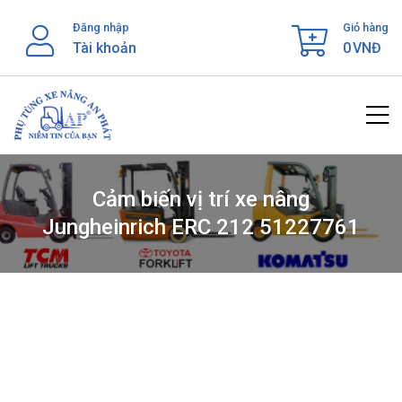
Skip
Đăng nhập
Giỏ hàng
to
Tài khoản
0
VNĐ
content
Cảm biến vị trí xe nâng
Jungheinrich ERC 212 51227761