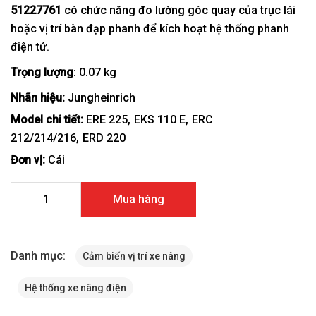
51227761
có chức năng đo lường góc quay của trục lái
hoặc vị trí bàn đạp phanh để kích hoạt hệ thống phanh
điện tử.
Trọng lượng
: 0.07 kg
Nhãn hiệu:
Jungheinrich
Model chi tiết:
ERE 225
EKS 110 E
ERC
212/214/216
ERD 220
Đơn vị:
Cái
Cảm biến vị trí xe nâng Jungheinrich ERC 212 51227761 số
Mua hàng
lượng
Danh mục:
Cảm biến vị trí xe nâng
Hệ thống xe nâng điện