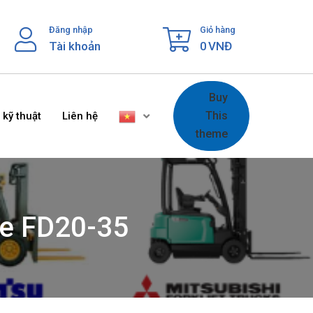
Đăng nhập
Giỏ hàng
Tài khoản
0
VNĐ
Buy
This
 kỹ thuật
Liên hệ
theme
se FD20-35