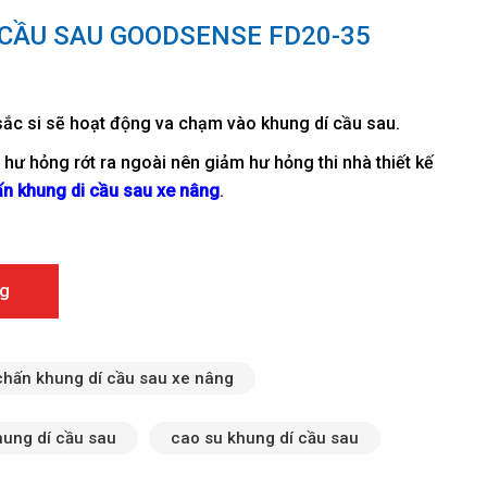
 CẦU SAU GOODSENSE FD20-35
sắc si sẽ hoạt động va chạm vào khung dí cầu sau.
ị hư hỏng rớt ra ngoài nên giảm hư hỏng thi nhà thiết kế
n khung di cầu sau xe nâng
.
odsense FD20-35 số lượng
g
chấn khung dí cầu sau xe nâng
hung dí cầu sau
cao su khung dí cầu sau