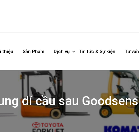
i thiệu
Sản Phẩm
Dịch vụ
Tin tức & Sự kiện
Tư vấn
ung dí cầu sau Goodsen