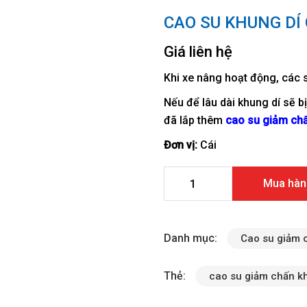
CAO SU KHUNG DÍ
Giá liên hệ
Khi xe nâng hoạt động, các 
Nếu để lâu dài khung dí sẽ b
đã lắp thêm
cao su giảm chấ
Đơn vị:
Cái
Cao su khung dí cầu sau Go
Mua hàn
Danh mục:
Cao su giảm 
Thẻ:
cao su giảm chấn k