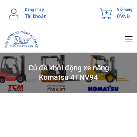
Skip
Đăng nhập
Giỏ hàng
to
Tài khoản
0
VNĐ
content
Củ đề khởi động xe nâng
Komatsu 4TNV94