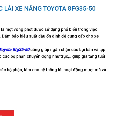
C LÁI XE NÂNG TOYOTA 8FG35-50
là một vòng phớt được sử dụng phổ biến trong việc
ái. Đảm bảo hiệu suất dầu ổn định để cung cấp cho xe
 Toyota 8fg35-50
cũng giúp ngăn chặn các bụi bẩn và tạp
 các bộ phận chuyển động như trục,.. giúp gia tăng tuổi
các bộ phận, làm cho hệ thống lái hoạt động mượt mà và
g Toyota 8FG35-50 số lượng