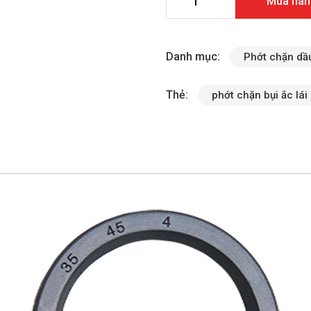
Mua hàn
Danh mục:
Phớt chặn dầu
Thẻ:
phớt chặn bụi ắc lái