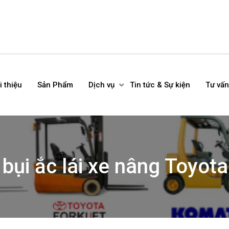
i thiệu
Sản Phẩm
Dịch vụ
Tin tức & Sự kiện
Tư vấn
 bụi ắc lái xe nâng Toyot