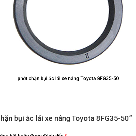
phớt chặn bụi ắc lái xe nâng Toyota 8FG35-50
chặn bụi ắc lái xe nâng Toyota 8FG35-50”
ường bắt buộc được đánh dấu
*