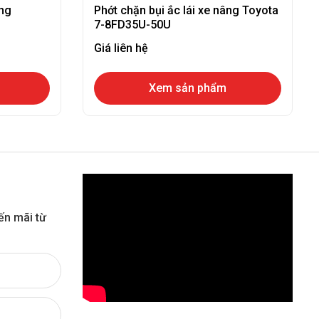
âng
Phớt chặn bụi ắc lái xe nâng Toyota
7-8FD35U-50U
Giá liên hệ
Xem sản phẩm
ến mãi từ