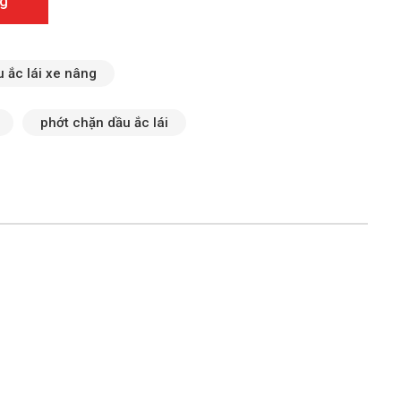
g
 ắc lái xe nâng
phớt chặn dầu ắc lái