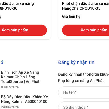
 dầu ắc lái xe nâng
Phớt chặn dầu ắc lái xe n
-8FD10-30
HangCha CPCD10-35
ệ
Giá liên hệ
Xem sản phẩm
Xem sản phẩm
mới
Đăng ký nhận tin
Bình Tích Áp Xe Nâng
Đăng ký nhận thông tin khuy
Kalmar Chính Hãng
Phụ tùng xe nâng An Phát.
TotalSource | An Phát
03/07/2026
Bộ Dây Điện Điều Khiển Xe
Nâng Kalmar A500040100
24/06/2026