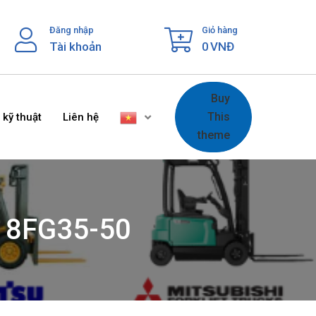
Đăng nhập
Giỏ hàng
Tài khoản
0
VNĐ
Buy
This
 kỹ thuật
Liên hệ
theme
a 8FG35-50