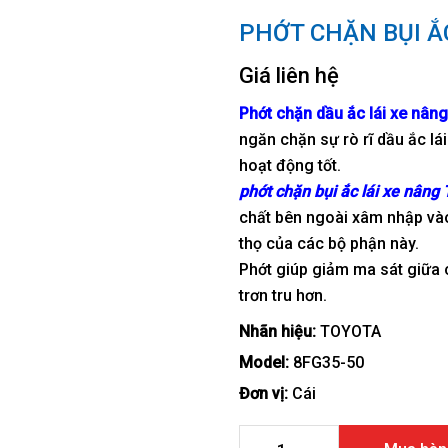
PHỚT CHẶN BỤI Ắ
Giá liên hệ
Phớt chặn dầu ắc lái xe nâng
ngăn chặn sự rò rĩ dầu ắc l
hoạt động tốt.
phớt chặn bụi ắc lái xe nâng
chất bên ngoài xâm nhập vào
thọ của các bộ phận này.
Phớt giúp giảm ma sát giữa 
trơn tru hơn.
Nhãn hiệu:
TOYOTA
Model:
8FG35-50
Đơn vị:
Cái
Phớt chặn bụi ắc lái xe nân