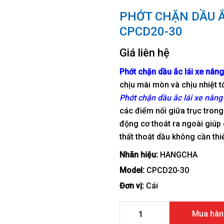
PHỚT CHẶN DẦU Ắ
CPCD20-30
Giá liên hệ
Phớt chặn dầu ắc lái xe nâng
chịu mài mòn và chịu nhiệt tố
Phớt chặn dầu ắc lái xe nân
các điểm nối giữa trục trong
động cơ thoát ra ngoài giúp 
thất thoát dầu không cần thiế
Nhãn hiệu:
HANGCHA
Model:
CPCD20-30
Đơn vị:
Cái
Phớt chặn dầu ắc lái xe nâ
Mua hàn