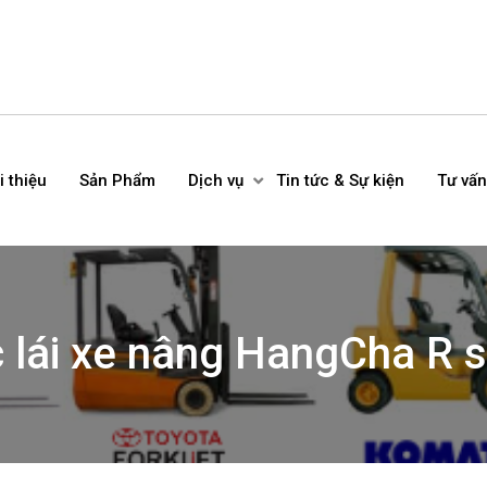
i thiệu
Sản Phẩm
Dịch vụ
Tin tức & Sự kiện
Tư vấn
c lái xe nâng HangCha R 