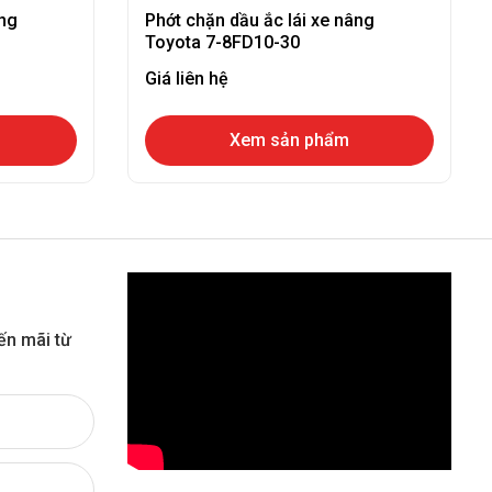
âng
Phớt chặn dầu ắc lái xe nâng
Toyota 7-8FD10-30
Giá liên hệ
Xem sản phẩm
ến mãi từ