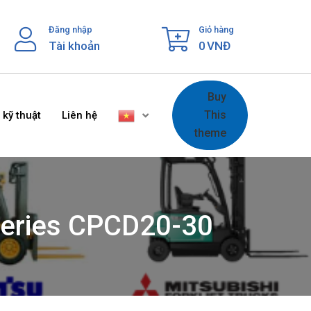
Đăng nhập
Giỏ hàng
Tài khoản
0
VNĐ
Buy
This
 kỹ thuật
Liên hệ
theme
series CPCD20-30