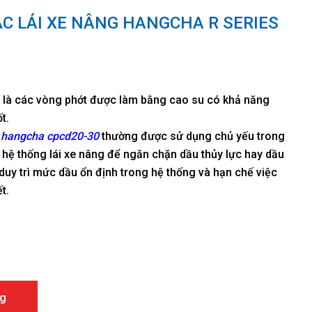
C LÁI XE NÂNG HANGCHA R SERIES
là các vòng phớt được làm bằng cao su có khả năng
t.
g hangcha cpcd20-30
thường được sử dụng chủ yếu trong
 hệ thống lái xe nâng để ngăn chặn dầu thủy lực hay dầu
duy trì mức dầu ổn định trong hệ thống và hạn chế việc
t.
ng HangCha R series CPCD20-30 số lượng
g