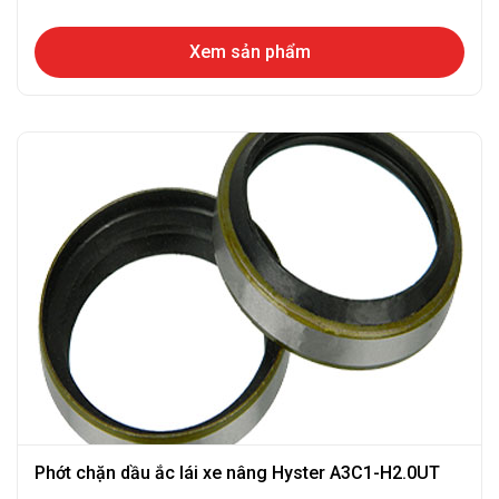
Xem sản phẩm
Phớt chặn dầu ắc lái xe nâng Hyster A3C1-H2.0UT