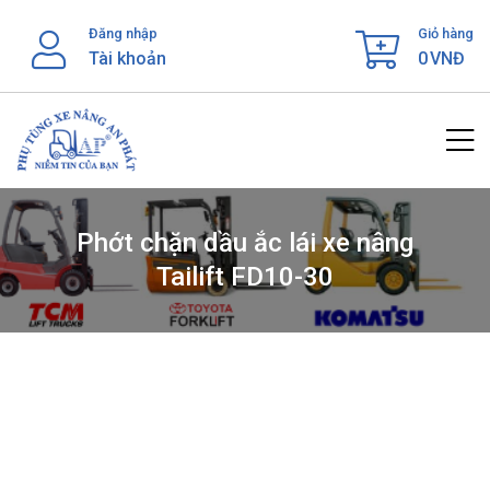
Skip
Đăng nhập
Giỏ hàng
to
Tài khoản
0
VNĐ
content
Phớt chặn dầu ắc lái xe nâng
Tailift FD10-30