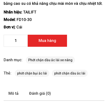
bằng cao su có khả năng chịu mài mòn và chịu nhiệt tốt.
Nhãn hiệu:
TAILIFT
Model:
FD10-30
Đơn vị:
Cái
Phớt chặn dầu ắc lái xe nâng Tailift FD10-30 số lượng
Mua hàng
Danh mục:
Phớt chặn dầu ắc lái xe nâng
Thẻ:
phớt chặn bụi ắc lái
phớt chặn dầu ắc lái
Mô tả
Đánh giá (0)