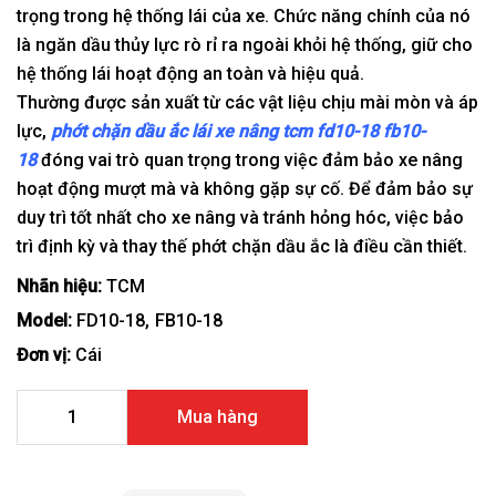
trọng trong hệ thống lái của xe. Chức năng chính của nó
là ngăn dầu thủy lực rò rỉ ra ngoài khỏi hệ thống, giữ cho
hệ thống lái hoạt động an toàn và hiệu quả.
Thường được sản xuất từ các vật liệu chịu mài mòn và áp
lực,
phớt chặn dầu ắc lái xe nâng tcm fd10-18 fb10-
18
đóng vai trò quan trọng trong việc đảm bảo xe nâng
hoạt động mượt mà và không gặp sự cố. Để đảm bảo sự
duy trì tốt nhất cho xe nâng và tránh hỏng hóc, việc bảo
trì định kỳ và thay thế phớt chặn dầu ắc là điều cần thiết.
Nhãn hiệu:
TCM
Model:
FD10-18
FB10-18
Đơn vị:
Cái
Phớt chặn dầu ắc lái xe nâng TCM FD10-18 FB10-18 số lượ
Mua hàng