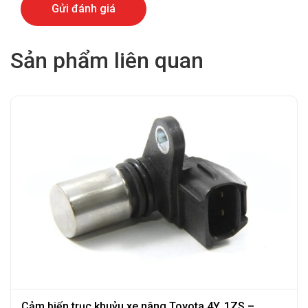
Sản phẩm liên quan
Cảm biến trục khuỷu xe nâng Toyota 4Y, 1ZS –