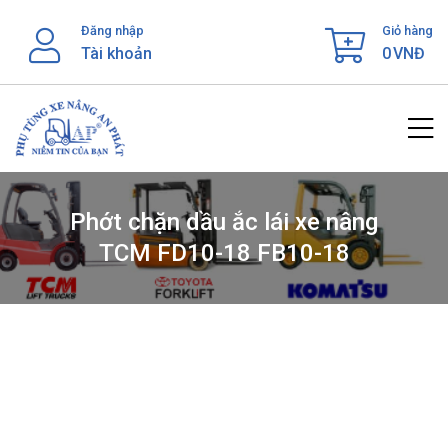
Skip
Đăng nhập
Giỏ hàng
to
Tài khoản
0
VNĐ
content
Phớt chặn dầu ắc lái xe nâng
TCM FD10-18 FB10-18