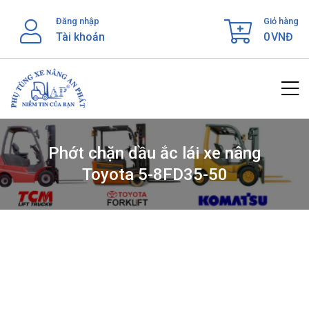
Skip
Đăng nhập
Giỏ hàng
to
Tài khoản
0
VNĐ
content
Phớt chặn dầu ắc lái xe nâng
Toyota 5-8FD35-50