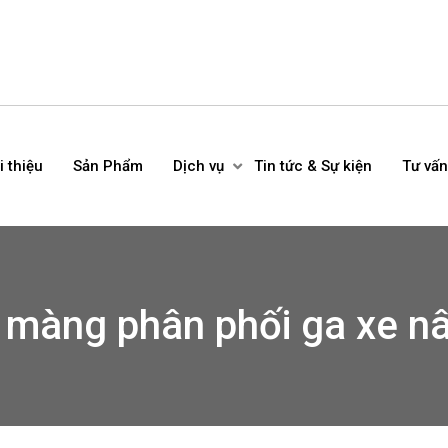
i thiệu
Sản Phẩm
Dịch vụ
Tin tức & Sự kiện
Tư vấn
 màng phân phối ga xe n