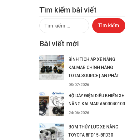
Tìm kiếm bài viết
Tìm
kiếm
cho:
Bài viết mới
BÌNH TÍCH ÁP XE NÂNG
KALMAR CHÍNH HÃNG
TOTALSOURCE | AN PHÁT
03/07/2026
BỘ DÂY ĐIỆN ĐIỀU KHIỂN XE
NÂNG KALMAR A500040100
24/06/2026
BƠM THỦY LỰC XE NÂNG
TOYOTA 8FD15-8FD30