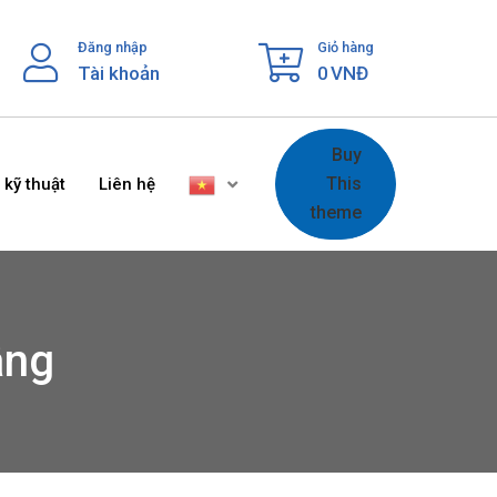
Đăng nhập
Giỏ hàng
Tài khoản
0
VNĐ
Buy
This
 kỹ thuật
Liên hệ
theme
âng