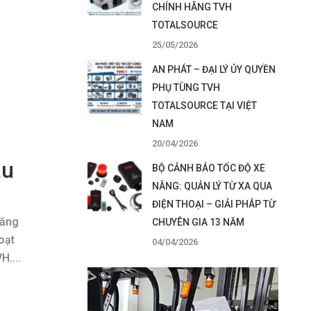
CHÍNH HÃNG TVH
TOTALSOURCE
25/05/2026
AN PHÁT – ĐẠI LÝ ỦY QUYỀN
PHỤ TÙNG TVH
TOTALSOURCE TẠI VIỆT
NAM
20/04/2026
âu
BỘ CẢNH BÁO TỐC ĐỘ XE
NÂNG: QUẢN LÝ TỪ XA QUA
ĐIỆN THOẠI – GIẢI PHÁP TỪ
năng
CHUYÊN GIA 13 NĂM
oạt
04/04/2026
....