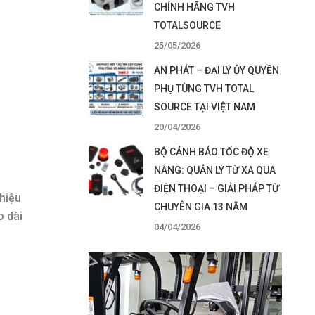
CHÍNH HÃNG TVH
TOTALSOURCE
25/05/2026
AN PHÁT – ĐẠI LÝ ỦY QUYỀN
PHỤ TÙNG TVH TOTAL
SOURCE TẠI VIỆT NAM
20/04/2026
BỘ CẢNH BÁO TỐC ĐỘ XE
NÂNG: QUẢN LÝ TỪ XA QUA
ĐIỆN THOẠI – GIẢI PHÁP TỪ
 hiệu
CHUYÊN GIA 13 NĂM
o dài
04/04/2026