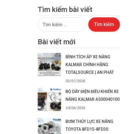
Tìm kiếm bài viết
Tìm
kiếm
cho:
Bài viết mới
BÌNH TÍCH ÁP XE NÂNG
KALMAR CHÍNH HÃNG
TOTALSOURCE | AN PHÁT
03/07/2026
BỘ DÂY ĐIỆN ĐIỀU KHIỂN XE
NÂNG KALMAR A500040100
24/06/2026
BƠM THỦY LỰC XE NÂNG
TOYOTA 8FD15-8FD30