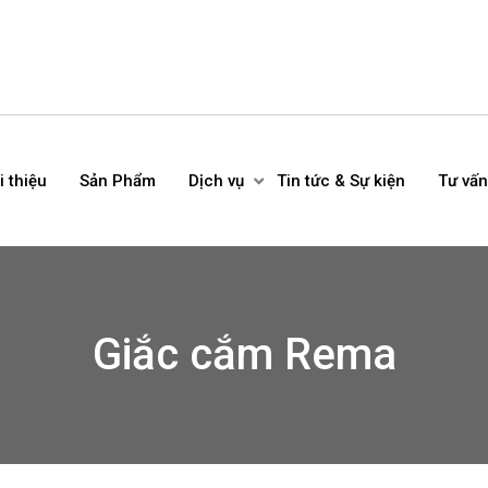
i thiệu
Sản Phẩm
Dịch vụ
Tin tức & Sự kiện
Tư vấn
Giắc cắm Rema