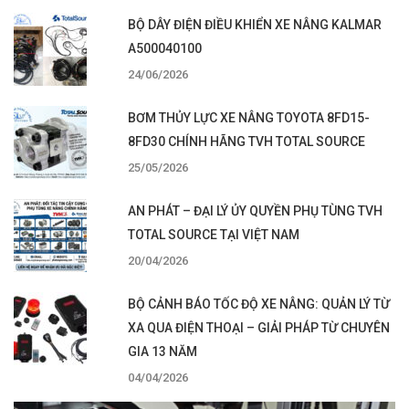
BỘ DÂY ĐIỆN ĐIỀU KHIỂN XE NÂNG KALMAR
A500040100
24/06/2026
BƠM THỦY LỰC XE NÂNG TOYOTA 8FD15-
8FD30 CHÍNH HÃNG TVH TOTAL SOURCE
25/05/2026
AN PHÁT – ĐẠI LÝ ỦY QUYỀN PHỤ TÙNG TVH
TOTAL SOURCE TẠI VIỆT NAM
20/04/2026
BỘ CẢNH BÁO TỐC ĐỘ XE NÂNG: QUẢN LÝ TỪ
XA QUA ĐIỆN THOẠI – GIẢI PHÁP TỪ CHUYÊN
GIA 13 NĂM
04/04/2026