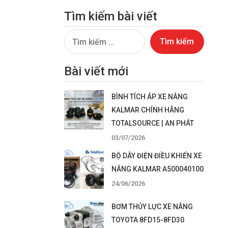
Tìm kiếm bài viết
Tìm
kiếm
cho:
Bài viết mới
BÌNH TÍCH ÁP XE NÂNG
KALMAR CHÍNH HÃNG
TOTALSOURCE | AN PHÁT
03/07/2026
BỘ DÂY ĐIỆN ĐIỀU KHIỂN XE
NÂNG KALMAR A500040100
24/06/2026
BƠM THỦY LỰC XE NÂNG
TOYOTA 8FD15-8FD30