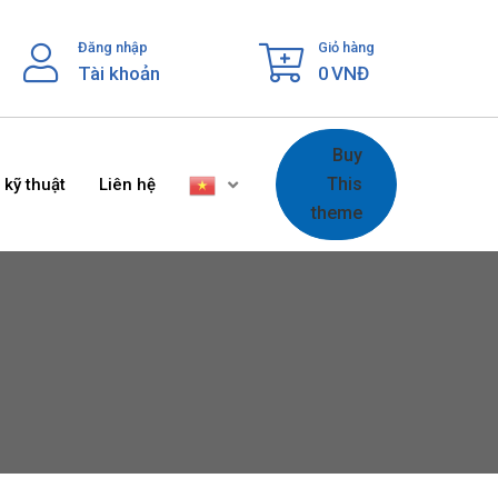
Đăng nhập
Giỏ hàng
Tài khoản
0
VNĐ
Buy
This
 kỹ thuật
Liên hệ
theme