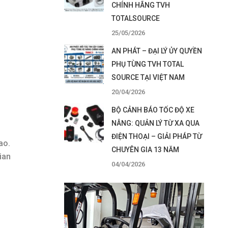
CHÍNH HÃNG TVH
TOTALSOURCE
25/05/2026
AN PHÁT – ĐẠI LÝ ỦY QUYỀN
PHỤ TÙNG TVH TOTAL
SOURCE TẠI VIỆT NAM
20/04/2026
BỘ CẢNH BÁO TỐC ĐỘ XE
NÂNG: QUẢN LÝ TỪ XA QUA
ĐIỆN THOẠI – GIẢI PHÁP TỪ
ao.
CHUYÊN GIA 13 NĂM
ian
04/04/2026