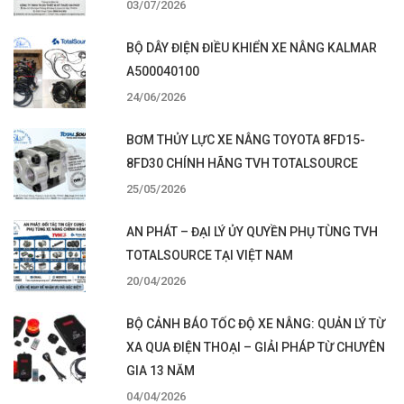
03/07/2026
BỘ DÂY ĐIỆN ĐIỀU KHIỂN XE NÂNG KALMAR
A500040100
24/06/2026
BƠM THỦY LỰC XE NÂNG TOYOTA 8FD15-
8FD30 CHÍNH HÃNG TVH TOTALSOURCE
25/05/2026
AN PHÁT – ĐẠI LÝ ỦY QUYỀN PHỤ TÙNG TVH
TOTALSOURCE TẠI VIỆT NAM
20/04/2026
BỘ CẢNH BÁO TỐC ĐỘ XE NÂNG: QUẢN LÝ TỪ
XA QUA ĐIỆN THOẠI – GIẢI PHÁP TỪ CHUYÊN
GIA 13 NĂM
04/04/2026