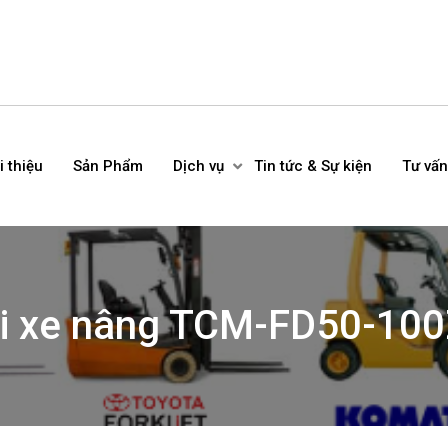
i thiệu
Sản Phẩm
Dịch vụ
Tin tức & Sự kiện
Tư vấn
sai xe nâng TCM-FD50-1