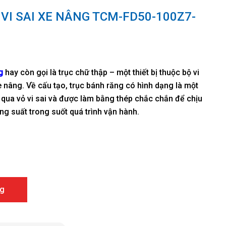
VI SAI XE NÂNG TCM-FD50-100Z7-
g
hay còn gọi là trục chữ thập – một thiết bị thuộc bộ vi
e nâng. Về cấu tạo, trục bánh răng có hình dạng là một
 qua vỏ vi sai và được làm bằng thép chắc chắn để chịu
 suất trong suốt quá trình vận hành.
âng TCM-FD50-100Z7-Z8-15783-52031 số lượng
g