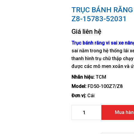
TRỤC BÁNH RĂNG 
Z8-15783-52031
Giá liên hệ
Trục bánh răng vi sai xe nân
sai nằm trong hệ thống lái x
thanh hình trụ chữ thập chạy
được các mô men xoắn và ứng
Nhãn hiệu:
TCM
Model:
FD50-100Z7/Z8
Đơn vị:
Cái
Trục bánh răng vi sai xe n
Mua hàn