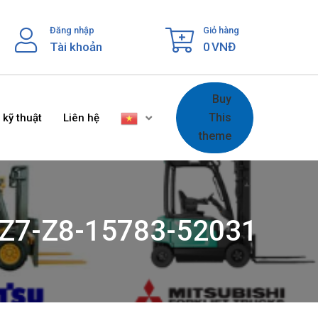
Đăng nhập
Giỏ hàng
Tài khoản
0
VNĐ
Buy
This
 kỹ thuật
Liên hệ
theme
00Z7-Z8-15783-52031