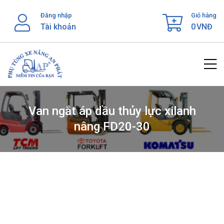
Skip
Đăng nhập
Giỏ hàng
to
Tài khoản
0
VNĐ
content
Van ngắt áp dầu thủy lực xilanh
nâng FD20-30