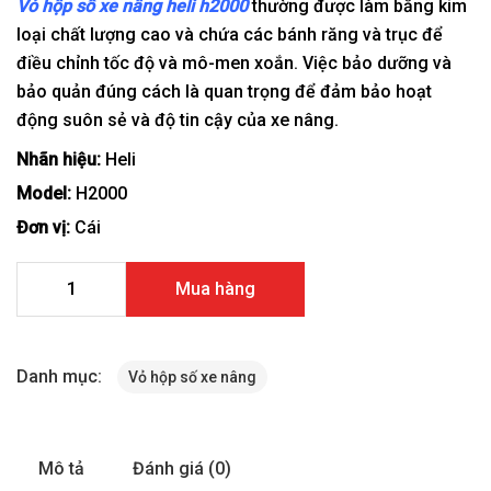
Vỏ hộp số xe nâng heli h2000
thường được làm bằng kim
loại chất lượng cao và chứa các bánh răng và trục để
điều chỉnh tốc độ và mô-men xoắn. Việc bảo dưỡng và
bảo quản đúng cách là quan trọng để đảm bảo hoạt
động suôn sẻ và độ tin cậy của xe nâng.
Nhãn hiệu:
Heli
Model:
H2000
Đơn vị:
Cái
Vỏ hộp số xe nâng HELI H2000 số lượng
Mua hàng
Danh mục:
Vỏ hộp số xe nâng
Mô tả
Đánh giá (0)