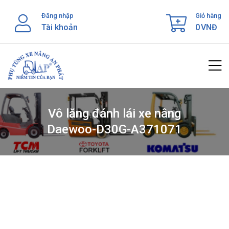
Skip
Đăng nhập
Giỏ hàng
to
Tài khoản
0
VNĐ
content
Vô lăng đánh lái xe nâng
Daewoo-D30G-A371071