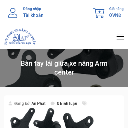
Skip
Đăng nhập
Giỏ hàng
to
Tài khoản
0
VNĐ
content
Bàn tay lái giữa xe nâng Arm
center
Đăng bởi
An Phát
0 Bình luận