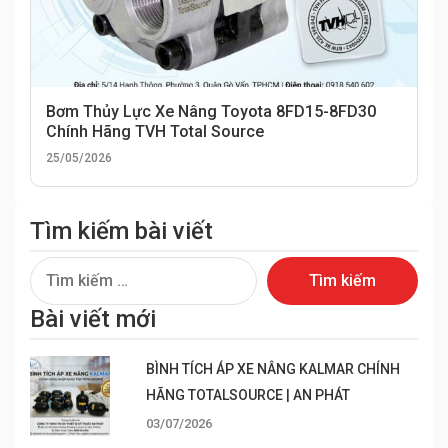
Bơm Thủy Lực Xe Nâng Toyota 8FD15-8FD30
Chính Hãng TVH Total Source
25/05/2026
Tìm kiếm bài viết
Tìm
kiếm
Bài viết mới
cho:
BÌNH TÍCH ÁP XE NÂNG KALMAR CHÍNH
HÃNG TOTALSOURCE | AN PHÁT
03/07/2026