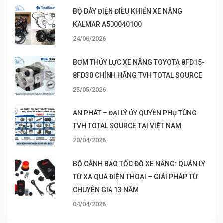
BỘ DÂY ĐIỆN ĐIỀU KHIỂN XE NÂNG
KALMAR A500040100
24/06/2026
BƠM THỦY LỰC XE NÂNG TOYOTA 8FD15-
8FD30 CHÍNH HÃNG TVH TOTAL SOURCE
25/05/2026
AN PHÁT – ĐẠI LÝ ỦY QUYỀN PHỤ TÙNG
TVH TOTAL SOURCE TẠI VIỆT NAM
20/04/2026
BỘ CẢNH BÁO TỐC ĐỘ XE NÂNG: QUẢN LÝ
TỪ XA QUA ĐIỆN THOẠI – GIẢI PHÁP TỪ
CHUYÊN GIA 13 NĂM
04/04/2026