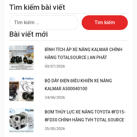
Tìm kiếm bài viết
Tìm
kiếm
Bài viết mới
cho:
BÌNH TÍCH ÁP XE NÂNG KALMAR CHÍNH
HÃNG TOTALSOURCE | AN PHÁT
03/07/2026
BỘ DÂY ĐIỆN ĐIỀU KHIỂN XE NÂNG
KALMAR A500040100
24/06/2026
BƠM THỦY LỰC XE NÂNG TOYOTA 8FD15-
8FD30 CHÍNH HÃNG TVH TOTAL SOURCE
25/05/2026