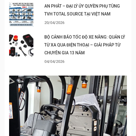
AN PHÁT – ĐẠI LÝ ỦY QUYỀN PHỤ TÙNG
TVH TOTAL SOURCE TẠI VIỆT NAM
20/04/2026
BỘ CẢNH BÁO TỐC ĐỘ XE NÂNG: QUẢN LÝ
TỪ XA QUA ĐIỆN THOẠI – GIẢI PHÁP TỪ
CHUYÊN GIA 13 NĂM
04/04/2026