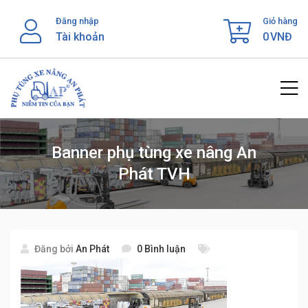
Skip
Đăng nhập
Giỏ hàng
to
Tài khoản
0
VNĐ
content
Banner phụ tùng xe nâng An
Phát TVH
Đăng bởi
An Phát
0 Bình luận