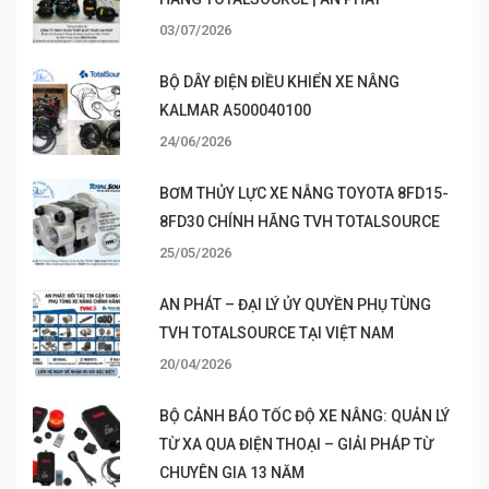
03/07/2026
BỘ DÂY ĐIỆN ĐIỀU KHIỂN XE NÂNG
KALMAR A500040100
24/06/2026
BƠM THỦY LỰC XE NÂNG TOYOTA 8FD15-
8FD30 CHÍNH HÃNG TVH TOTALSOURCE
25/05/2026
AN PHÁT – ĐẠI LÝ ỦY QUYỀN PHỤ TÙNG
TVH TOTALSOURCE TẠI VIỆT NAM
20/04/2026
BỘ CẢNH BÁO TỐC ĐỘ XE NÂNG: QUẢN LÝ
TỪ XA QUA ĐIỆN THOẠI – GIẢI PHÁP TỪ
CHUYÊN GIA 13 NĂM