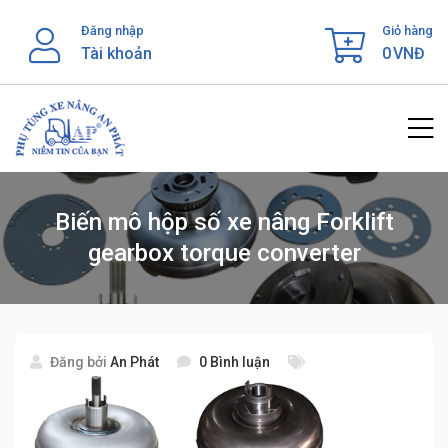
Skip
Đăng nhập
Giỏ hàng
to
Tài khoản
0
VNĐ
content
Biến mô hộp số xe nâng Forklift
gearbox torque converter
Đăng bởi
An Phát
0 Bình luận