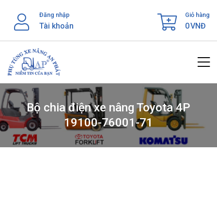
Skip
Đăng nhập
Giỏ hàng
to
Tài khoản
0
VNĐ
content
Bộ chia điện xe nâng Toyota 4P
19100-76001-71