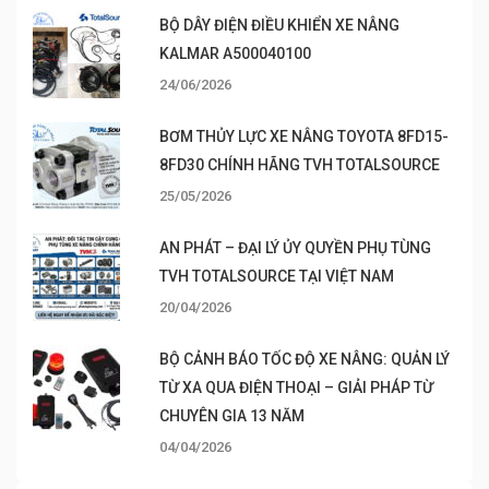
BỘ DÂY ĐIỆN ĐIỀU KHIỂN XE NÂNG
KALMAR A500040100
24/06/2026
BƠM THỦY LỰC XE NÂNG TOYOTA 8FD15-
8FD30 CHÍNH HÃNG TVH TOTALSOURCE
25/05/2026
AN PHÁT – ĐẠI LÝ ỦY QUYỀN PHỤ TÙNG
TVH TOTALSOURCE TẠI VIỆT NAM
20/04/2026
BỘ CẢNH BÁO TỐC ĐỘ XE NÂNG: QUẢN LÝ
TỪ XA QUA ĐIỆN THOẠI – GIẢI PHÁP TỪ
CHUYÊN GIA 13 NĂM
04/04/2026