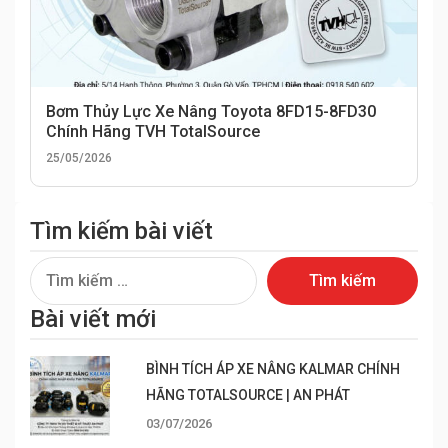
Bơm Thủy Lực Xe Nâng Toyota 8FD15-8FD30
Chính Hãng TVH TotalSource
25/05/2026
Tìm kiếm bài viết
Tìm
kiếm
Bài viết mới
cho:
BÌNH TÍCH ÁP XE NÂNG KALMAR CHÍNH
HÃNG TOTALSOURCE | AN PHÁT
03/07/2026