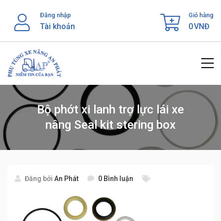
Skip
Đăng nhập
Giỏ hàng
to
Tài khoản
0
VNĐ
content
Bộ phớt xi lanh trợ lực lái xe
nâng Seal kit stering box
Đăng bởi
An Phát
0 Bình luận