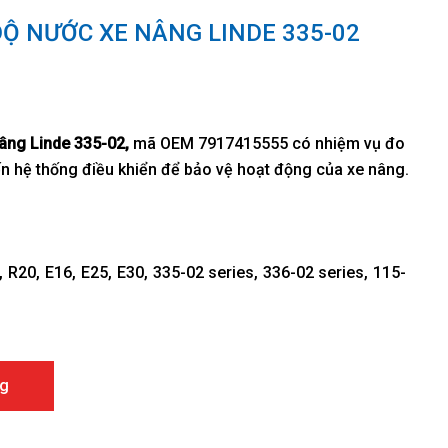
ĐỘ NƯỚC XE NÂNG LINDE 335-02
nâng Linde 335-02,
mã OEM 7917415555 có nhiệm vụ đo
đến hệ thống điều khiển để bảo vệ hoạt động của xe nâng.
R20
E16
E25
E30
335-02 series
336-02 series
115-
nâng Linde 335-02 7917415555 số lượng
g