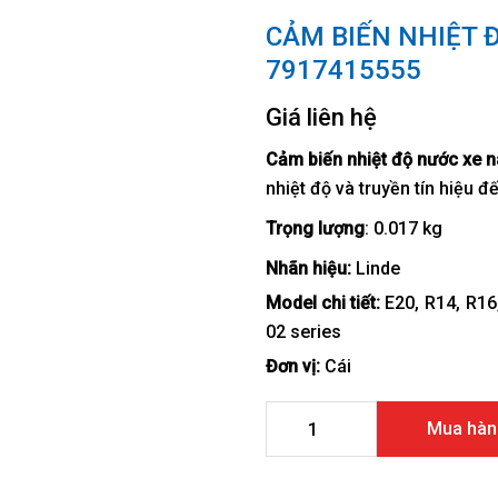
CẢM BIẾN NHIỆT 
7917415555
Giá liên hệ
Cảm biến nhiệt độ nước xe 
nhiệt độ và truyền tín hiệu 
Trọng lượng
: 0.017 kg
Nhãn hiệu:
Linde
Model chi tiết:
E20
R14
R16
02 series
Đơn vị:
Cái
Cảm biến nhiệt độ nước xe 
Mua hàn