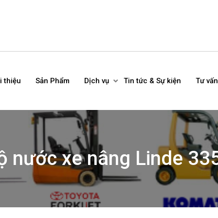
i thiệu
Sản Phẩm
Dịch vụ
Tin tức & Sự kiện
Tư vấn
độ nước xe nâng Linde 3