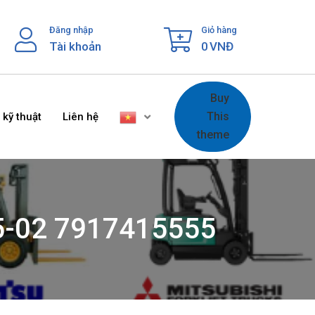
Đăng nhập
Giỏ hàng
Tài khoản
0
VNĐ
Buy
This
 kỹ thuật
Liên hệ
theme
35-02 7917415555